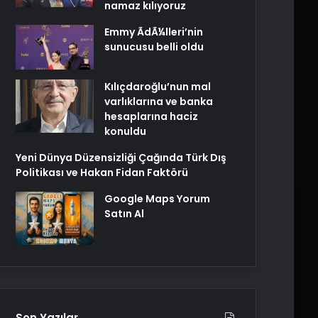
namaz kılıyoruz
Emmy ÃdÃ¼lleri’nin
sunucusu belli oldu
Kılıçdaroğlu’nun mal
varlıklarına ve banka
hesaplarına haciz
konuldu
Yeni Dünya Düzensizliği Çağında Türk Dış
Politikası ve Hakan Fidan Faktörü
Google Maps Yorum
Satın Al
Son Yazılar