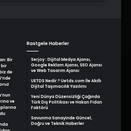
Rastgele Haberler
Serjoy : Dijital Medya Ajansı,
an: Bir
Google Reklam Ajansı, SEO Ajansı
 bir
ve Web Tasarım Ajansı
biz de
i’nde
UETDS Nedir ? Uetds.com İle Akıllı
yoruz
Dijital Taşımacılık Yazılımı
u’nun
Yeni Dünya Düzensizliği Çağında
arına ve
Türk Dış Politikası ve Hakan Fidan
plarına
Faktörü
ldu
Savunma Sanayinde Güncel,
Doğru ve Teknik Haberler
ında
Fidan