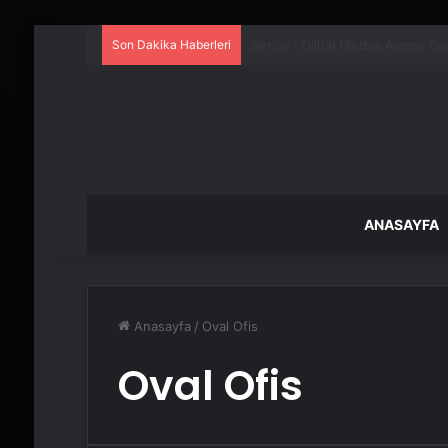
Son Dakika Haberleri
UETDS Nedir ? Uetds.com İle Akıll
ANASAYFA
Anasayfa
/
Oval Ofis
Oval Ofis