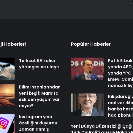
ji Haberleri
Popüler Haberler
Türksat 6A kalıcı
Fatih Erbak
yörüngesine ulaştı
yanda ABD,
yanda YPG 
Emevi Cami
namaz kılı
Bilim insanlarından
yeni keşif: Mars’ta
Kılıçdaroğl
eskiden yaşam var
mal varlıkl
mıydı?
banka hesa
haciz konu
Instagram yeni
özelliğini duyurdu:
Yeni Dünya Düzensizliği Çağ
Zamanlanmış
Türk Dış Politikası ve Hakan 