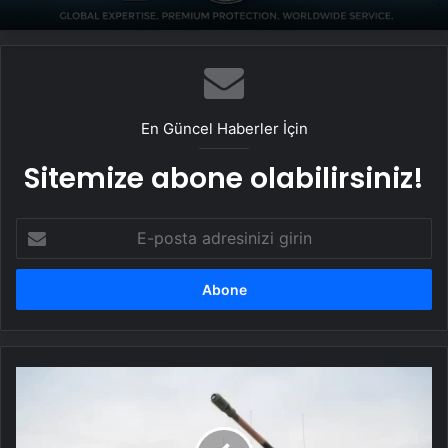
En Güncel Haberler İçin
Sitemize abone olabilirsiniz!
E-
posta
adresinizi
girin
Savunma
Sanayinde
Güncel,
Doğru