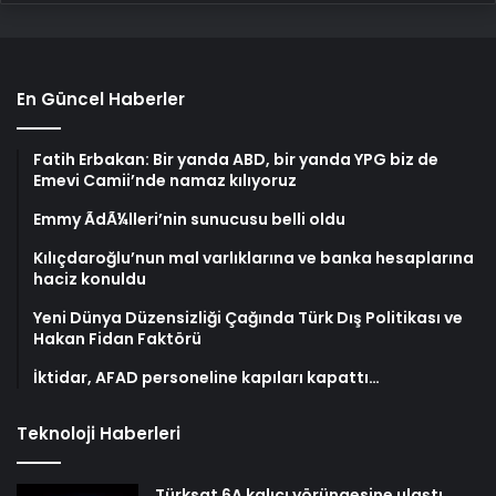
En Güncel Haberler
Fatih Erbakan: Bir yanda ABD, bir yanda YPG biz de
Emevi Camii’nde namaz kılıyoruz
Emmy ÃdÃ¼lleri’nin sunucusu belli oldu
Kılıçdaroğlu’nun mal varlıklarına ve banka hesaplarına
haciz konuldu
Yeni Dünya Düzensizliği Çağında Türk Dış Politikası ve
Hakan Fidan Faktörü
İktidar, AFAD personeline kapıları kapattı…
Teknoloji Haberleri
Türksat 6A kalıcı yörüngesine ulaştı