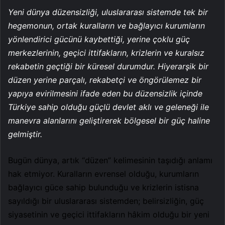
Yeni dünya düzensizliği, uluslararası sistemde tek bir
hegemonun, ortak kuralların ve bağlayıcı kurumların
yönlendirici gücünü kaybettiği, yerine çoklu güç
merkezlerinin, geçici ittifakların, krizlerin ve kuralsız
rekabetin geçtiği bir küresel durumdur. Hiyerarşik bir
düzen yerine parçalı, rekabetçi ve öngörülemez bir
yapıya evirilmesini ifade eden bu düzensizlik içinde
Türkiye sahip olduğu güçlü devlet aklı ve geleneği ile
manevra alanlarını geliştirerek bölgesel bir güç haline
gelmiştir.
Bugün dünya, artık “düzen” kelimesinin taşıdığı anlamı
hak etmiyor. Kuralların evrensel olduğu, kurumların
bağlayıcı güce sahip bulunduğu ve krizlerin istisna
sayıldığı bir uluslararası sistemden; belirsizliğin, güç
siyasetinin ve geçici ittifakların hâkim olduğu bir yeni