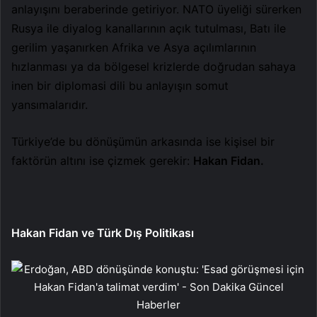
anlayışını beraberinde getiriyor. NATO üyeliği sürerken
Rusya ile diyalog kanallarının açık tutulması, Batı ile
gerilim yaşanırken Afrika ve Asya açılımlarının
hızlanması ya da bölgesel krizlerde doğrudan sahaya
inen bir diplomasi dili bu anlayışın somut
yansımalarıdır.
Türkiye’de bu dönüşümün arkasında ise kişisel bir
faktörün altını ise çizmek gerekir:
Hakan Fidan.
Hakan Fidan ve Türk Dış Politikası