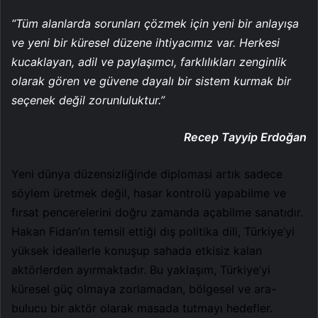
“Tüm alanlarda sorunları çözmek için yeni bir anlayışa
ve yeni bir küresel düzene ihtiyacımız var. Herkesi
kucaklayan, adil ve paylaşımcı, farklılıkları zenginlik
olarak gören ve güvene dayalı bir sistem kurmak bir
seçenek değil zorunluluktur.”
Recep Tayyip Erdoğan
Yeni dünya düzensizliğinde diplomasi artık sadece
söylem üretmek değil, hasar kontrolü yapabilme ve
fırsat pencerelerini doğru zamanda açabilme sanatıdır.
Hakan Fidan’ın temsil ettiği dış politika dili, Türkiye’yi
yüksek ideallerle konuşup sahada etkisiz kalan
aktörlerden ayırmaktadır. Bu yaklaşım, Türkiye’yi
küresel güç olmaya zorlamadan, bölgesel ve ara-
bulucu bir aktör olarak masada tutmayı hedefler.