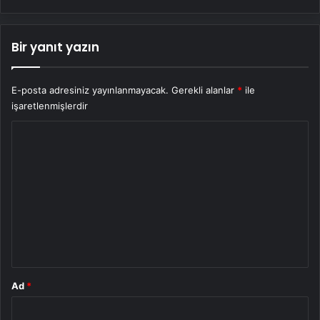
Bir yanıt yazın
E-posta adresiniz yayınlanmayacak.
Gerekli alanlar
*
ile
işaretlenmişlerdir
Y
o
r
u
m
*
Ad
*