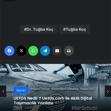
esastır.
Dr. Tuğba Koç
Tuğba Koç
Facebook
X
WhatsApp
Telegram
Email'den paylaş
Yaz
Genel
UETDS Nedir ? Uetds.com İle Akıllı Dijital
Taşımacılık Yazılımı