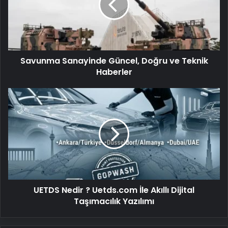
ve
Teknik
Haberler
Savunma Sanayinde Güncel, Doğru ve Teknik
Haberler
UETDS
Nedir
?
Uetds.com
İle
Akıllı
Dijital
Taşımacılık
Yazılımı
UETDS Nedir ? Uetds.com İle Akıllı Dijital
Taşımacılık Yazılımı