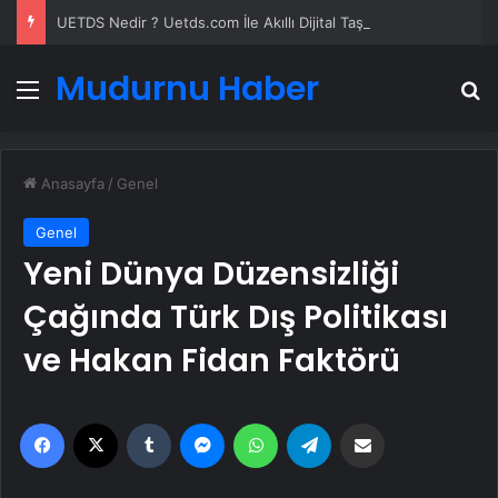
UETDS Nedir ? Uetds.com İle Akıllı Dijital Taşımacılık Yazılımı
Mudurnu Haber
Menü
A
Anasayfa
/
Genel
Genel
Yeni Dünya Düzensizliği
Çağında Türk Dış Politikası
ve Hakan Fidan Faktörü
Facebook
X
Tumblr
Messenger
WhatsApp
Telegram
Email'den paylaş