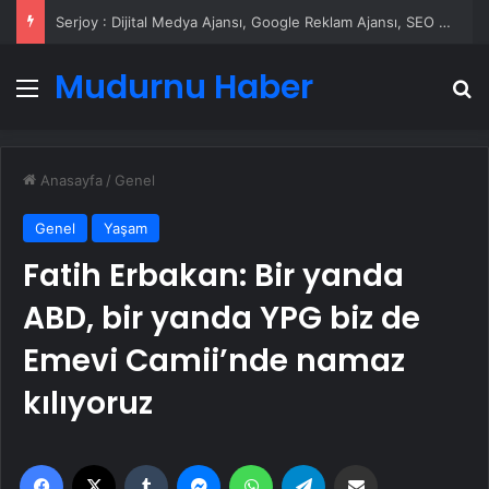
UETDS Nedir ? Uetds.com İle Akıllı Dijital Taşımacılık Yazılımı
Mudurnu Haber
Menü
A
Anasayfa
/
Genel
Genel
Yaşam
Fatih Erbakan: Bir yanda
ABD, bir yanda YPG biz de
Emevi Camii’nde namaz
kılıyoruz
Facebook
X
Tumblr
Messenger
WhatsApp
Telegram
Email'den paylaş