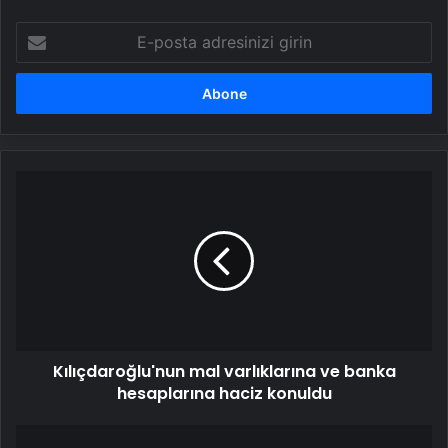
E-
posta
adresinizi
girin
Kılıçdaroğlu'nun
mal
varlıklarına
ve
banka
hesaplarına
haciz
konuldu
Kılıçdaroğlu'nun mal varlıklarına ve banka
hesaplarına haciz konuldu
Beşiktaş