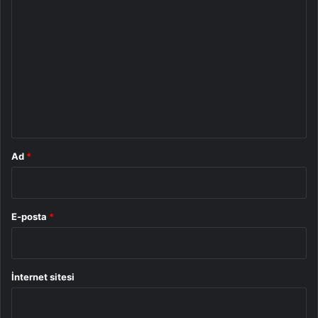
Y
o
r
u
m
*
Ad
*
E-posta
*
İnternet sitesi