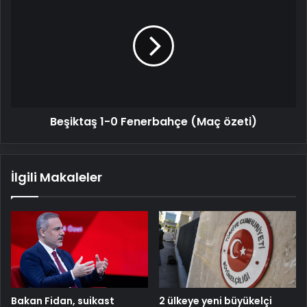
1-
0
Fenerbahçe
(Maç
özeti)
Beşiktaş 1-0 Fenerbahçe (Maç özeti)
İlgili Makaleler
Bakan Fidan, suikast
2 ülkeye yeni büyükelçi