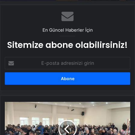
En Güncel Haberler İçin
Sitemize abone olabilirsiniz!
E-
posta
adresinizi
girin
Miryokefalon
Kalesi
Paneli
Gerçekleştirildi