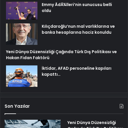
Emmy ÃdÃ¼lleri’nin sunucusu belli
oldu
Kılıçdaroğlu’nun mal varlıklarına ve
banka hesaplarına haciz konuldu
Yeni Dünya Düzensizliği Çağında Türk Dış Politikası ve
Hakan Fidan Faktörü
İktidar, AFAD personeline kapıları
kapattı…
Son Yazılar
Yeni Dünya Düzensizliği