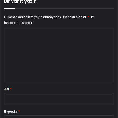
Bir yanıt yazın
E-posta adresiniz yayınlanmayacak.
Gerekli alanlar
*
ile
işaretlenmişlerdir
Y
o
r
u
m
*
Ad
*
E-posta
*