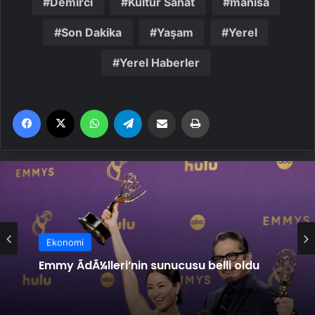
Demirci
Kültür Sanat
manisa
Son Dakika
Yaşam
Yerel
Yerel Haberler
Facebook
X
WhatsApp
Telegram
Email'den paylaş
Yaz
Ekonomi
Emmy ÃdÃ¼lleri’nin sunucusu belli oldu