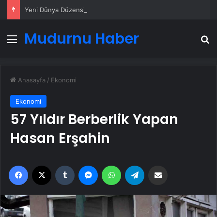
Yeni Dünya Düzensizliği Çağında Türk Dış Politikası ve Hakan Fidan Faktörü
Mudurnu Haber
Menü
A
Anasayfa
/
Ekonomi
Ekonomi
57 Yıldır Berberlik Yapan
Hasan Erşahin
Facebook
X
Tumblr
Messenger
WhatsApp
Telegram
Email'den paylaş