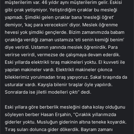
müşterilerim var. 46 yıldır aynı müşterilerim gelir. Eskisi
gibi çırak yetişmiyor. Yetiştirdiğim çıraklar bu mesleği
yapmadı. Şimdiki gelen çıraklar bana ‘mesleği öğret’
demiyor, ‘kaç para vereceksin’ diyor. Meslek öğrenme
hevesi yok şimdiki gençlerde. Bizim zamanımızda babam
çıraklığa verdiği zaman ustamıza ‘eti senin kemiği benim’
diye verirdi. Ustamın yanında meslek öğrenirdik. Para
verirse verirdi, vermezse de çalışmaya devam ederdik.
Eski yıllarda elektrikli tıraş makineleri yoktu. El kuvveti ile
yapılan makineler vardı. Elektrikli makineler çıkınca
bileklerimiz yorulmadan tıraş yapıyoruz. Sakal tıraşında da
usturalar vardı. Kayışla bilenir tıraşlar öyle yapılırdı.
Sonralarda ise jiletli modelleri çıktı” dedi.
Eski yıllara göre berberlik mesleğini daha kolay olduğunu
söyleyen berber Hasan Erşahin, “Çıraklık yıllarımızda
giderler yoktu. Musluğun giderinin altına teneke koyardık.
Tıraş suları dolunca gider dökerdik. Bayram zamanı