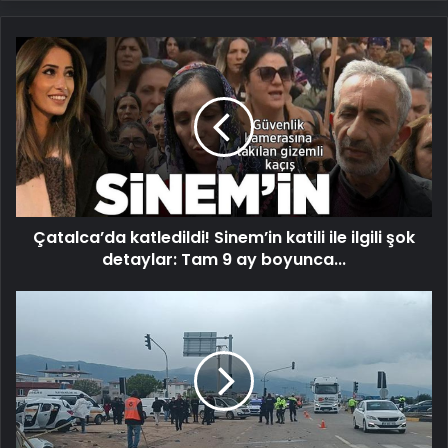
Çatalca’da
katledildi!
Sinem’in
katili
ile
ilgili
şok
detaylar:
Tam
Çatalca’da katledildi! Sinem’in katili ile ilgili şok
9
ay
detaylar: Tam 9 ay boyunca...
boyunca...
Gaziantep'te
korkunç
kaza:
2
kişi
hayatını
kaybetti