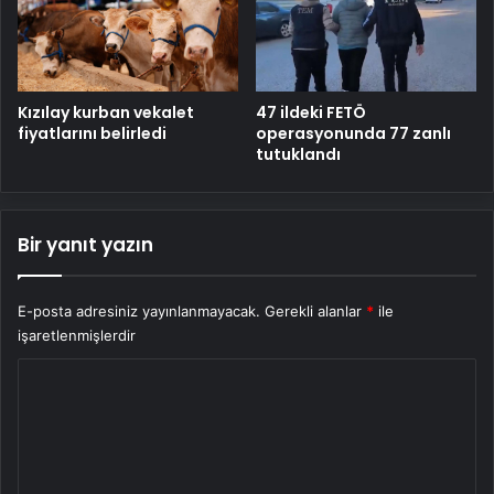
Kızılay kurban vekalet
47 ildeki FETÖ
fiyatlarını belirledi
operasyonunda 77 zanlı
tutuklandı
Bir yanıt yazın
E-posta adresiniz yayınlanmayacak.
Gerekli alanlar
*
ile
işaretlenmişlerdir
Y
o
r
u