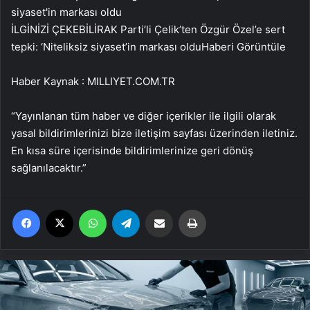
İLGİNİZİ ÇEKEBİLİR
AK Parti’li Çelik’ten Özgür Özel’e sert
tepki: ‘Niteliksiz siyaset’in markası oldu
Haberi Görüntüle
Haber Kaynak : MILLIYET.COM.TR
“Yayınlanan tüm haber ve diğer içerikler ile ilgili olarak
yasal bildirimlerinizi bize iletişim sayfası üzerinden iletiniz.
En kısa süre içerisinde bildirimlerinize geri dönüş
sağlanılacaktır.”
Facebook
X
WhatsApp
Telegram
Email'den paylaş
Yaz