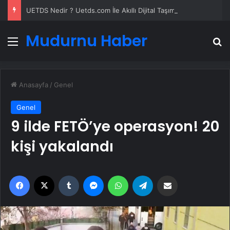
UETDS Nedir ? Uetds.com İle Akıllı Dijital Taşımacılık Yazılımı
Mudurnu Haber
Menü
A
Anasayfa
/
Genel
Genel
9 ilde FETÖ’ye operasyon! 20
kişi yakalandı
Facebook
X
Tumblr
Messenger
WhatsApp
Telegram
Email'den paylaş