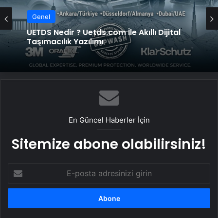
Genel
UETDS Nedir ? Uetds.com İle Akıllı Dijital
Taşımacılık Yazılımı
En Güncel Haberler İçin
Sitemize abone olabilirsiniz!
E-
posta
adresinizi
girin