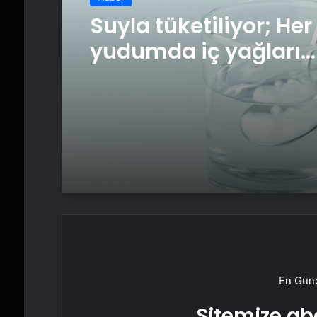
Suyla tüketiliyor; Her
yudumda iç yağları
parçalıyor…
En Günc
Sitemize abo