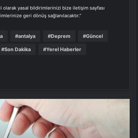
i olarak yasal bildirimlerinizi bize iletişim sayfası
rimlerinize geri dönüş sağlanılacaktır.”
Suyla tüketiliyor; Her yudumda iç
ya
antalya
Deprem
Güncel
yağları parçalıyor…
Son Dakika
Yerel Haberler
Meydanlarda ‘kilo kontrolü’
uygulaması başladı
Kahramanmaraş’ta uyuşturucudan
kalp kapağı çürüyen hasta, metal
kapakla hayata tutundu
Makyajınızı sakın böyle
temizlemeyin! Bugüne kadar doğru
bilinen yanlış temizleme yöntemi
pahalıya mal oluyor