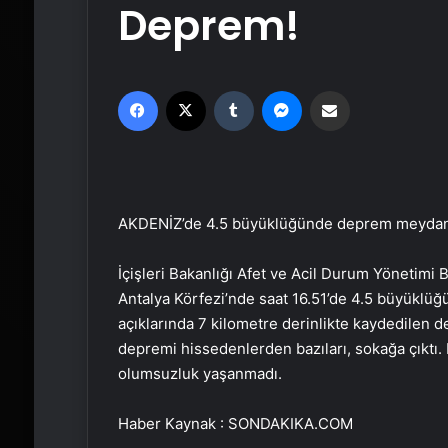
Deprem!
Facebook
X
Tumblr
Messenger
Email'den paylaş
AKDENİZ’de 4.5 büyüklüğünde deprem meydana
İçişleri Bakanlığı Afet ve Acil Durum Yönetimi 
Antalya Körfezi’nde saat 16.51’de 4.5 büyüklüğ
açıklarında 7 kilometre derinlikte kaydedilen 
depremi hissedenlerden bazıları, sokağa çıktı.
olumsuzluk yaşanmadı.
Haber Kaynak : SONDAKIKA.COM