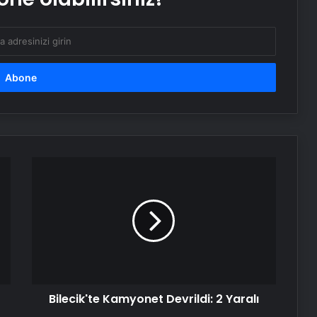
Doğru kişiyi bulduğunuzu gösteren 7
önemli işaret: Bunlar varsa hemen
evlenin
Bilecik'te
Kamyonet
Devrildi:
2
Yaralı
Bilecik'te Kamyonet Devrildi: 2 Yaralı