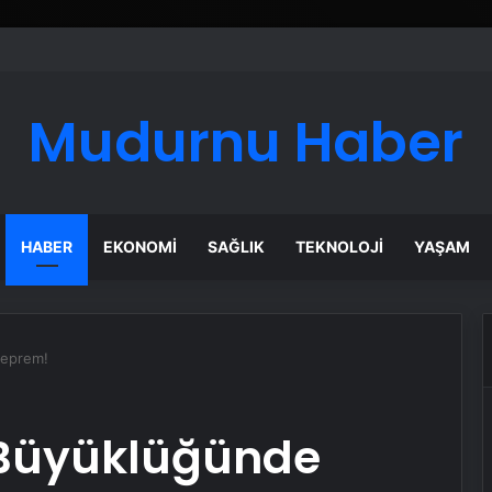
Mudurnu Haber
HABER
EKONOMI
SAĞLIK
TEKNOLOJI
YAŞAM
Deprem!
 Büyüklüğünde