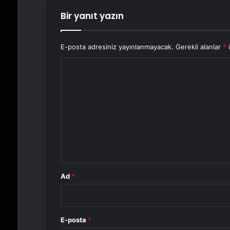
Bir yanıt yazın
E-posta adresiniz yayınlanmayacak.
Gerekli alanlar
*
i
Y
o
r
u
m
*
Ad
*
E-posta
*