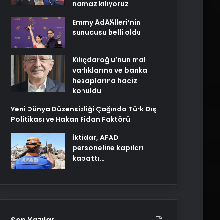
namaz kılıyoruz
Emmy ÃdÃ¼lleri’nin
sunucusu belli oldu
Kılıçdaroğlu’nun mal
varlıklarına ve banka
hesaplarına haciz
konuldu
Yeni Dünya Düzensizliği Çağında Türk Dış
Politikası ve Hakan Fidan Faktörü
İktidar, AFAD
personeline kapıları
kapattı…
Son Yazılar