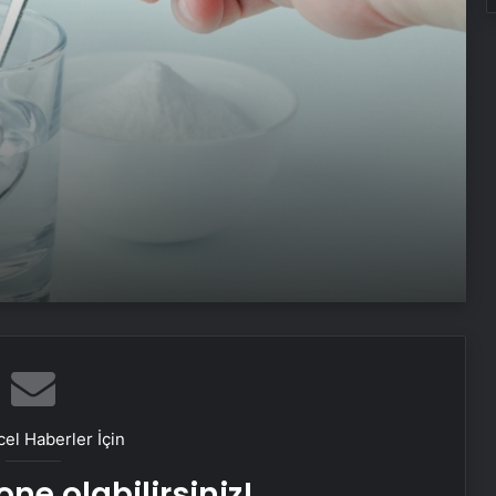
Sabahları dolaşık saçla
karşılaşmamanız için 7 öneri
Squat hareketinde ağrı hissetmenin
4 nedeni
Bebeğinizin ilk haftaları için 5 bakım
önerisi
Dopamin seviyesini artırmaya
yarayan en etkili 6 yöntem
Hamilelikte bu hataları yapıyor
olabilirsiniz! Dikkat edilmediğinde…
el Haberler İçin
ne olabilirsiniz!