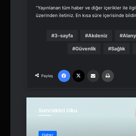
“Yayınlanan tüm haber ve diğer içerikler ile ilgil
üzerinden iletiniz. En kısa süre içerisinde bildi
3-sayfa
Akdeniz
Alan
Güvenlik
Sağlık
Facebook
X
Email'den paylaş
Yaz
Paylaş
Sonrakini Oku
Haber