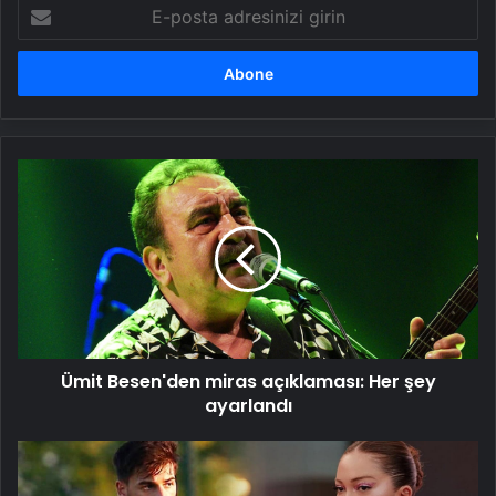
E-
posta
adresinizi
girin
Ümit
Besen'den
miras
açıklaması:
Her
şey
ayarlandı
Ümit Besen'den miras açıklaması: Her şey
ayarlandı
Danla
Bilic'in