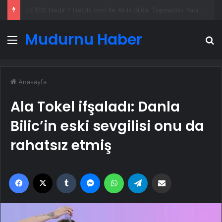
Yeni Dünya Düzensizliği Çağında Türk Dış Politikası ve Hakan Fidan Faktörü
Mudurnu Haber
Menü
A
Anasayfa
Ala Tokel ifşaladı: Danla
Bilic’in eski sevgilisi onu da
rahatsız etmiş
Facebook
X
Tumblr
Messenger
WhatsApp
Telegram
Email'den paylaş