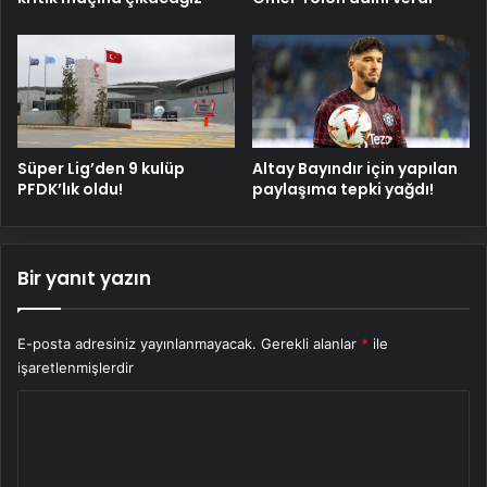
Süper Lig’den 9 kulüp
Altay Bayındır için yapılan
PFDK’lık oldu!
paylaşıma tepki yağdı!
Bir yanıt yazın
E-posta adresiniz yayınlanmayacak.
Gerekli alanlar
*
ile
işaretlenmişlerdir
Y
o
r