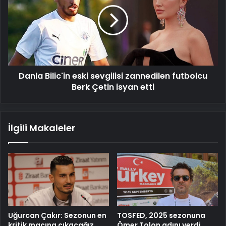
eski
sevgilisi
zannedilen
futbolcu
Berk
Çetin
isyan
Danla Bilic'in eski sevgilisi zannedilen futbolcu
etti
Berk Çetin isyan etti
İlgili Makaleler
Uğurcan Çakır: Sezonun en
TOSFED, 2025 sezonuna
kritik maçına çıkacağız
Ömer Tolon adını verdi