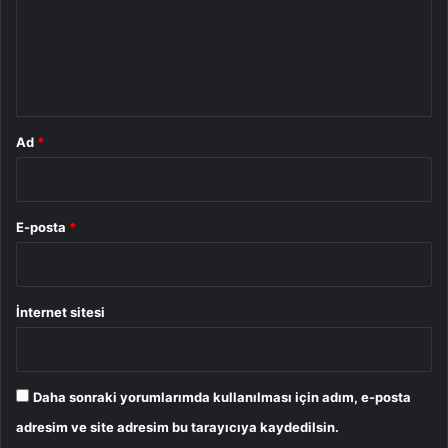
u
m
*
Ad
*
E-posta
*
İnternet sitesi
Daha sonraki yorumlarımda kullanılması için adım, e-posta
adresim ve site adresim bu tarayıcıya kaydedilsin.