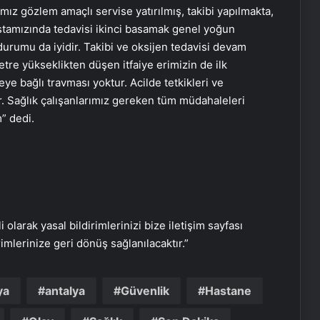
z gözlem amaçlı servise yatırılmış, takibi yapılmakta,
stamızında tedavisi ikinci basamak genel yoğun
durumu da iyidir. Takibi ve oksijen tedavisi devam
re yükseklikten düşen itfaiye erimizin de ilk
ye bağlı travması yoktur. Acilde tetkikleri ve
r. Sağlık çalışanlarımız gereken tüm müdahaleleri
m” dedi.
Squat hareketinde ağrı hissetmenin
4 nedeni
Bebeğinizin ilk haftaları için 5 bakım
önerisi
i olarak yasal bildirimlerinizi bize iletişim sayfası
rimlerinize geri dönüş sağlanılacaktır.”
Dopamin seviyesini artırmaya
yarayan en etkili 6 yöntem
ya
antalya
Güvenlik
Hastane