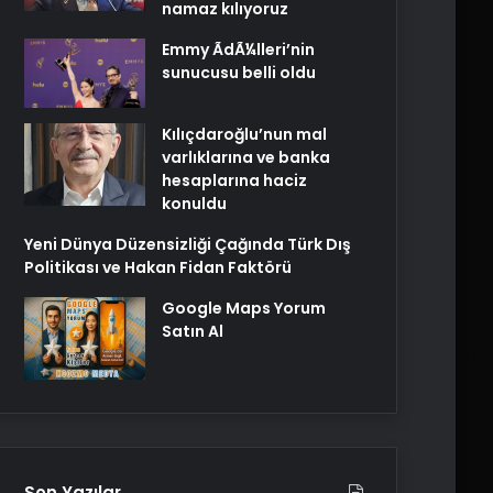
namaz kılıyoruz
Emmy ÃdÃ¼lleri’nin
sunucusu belli oldu
Kılıçdaroğlu’nun mal
varlıklarına ve banka
hesaplarına haciz
konuldu
Yeni Dünya Düzensizliği Çağında Türk Dış
Politikası ve Hakan Fidan Faktörü
Google Maps Yorum
Satın Al
Son Yazılar