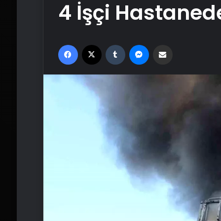
4 İşçi Hastaned
Facebook
X
Tumblr
Messenger
Email'den paylaş