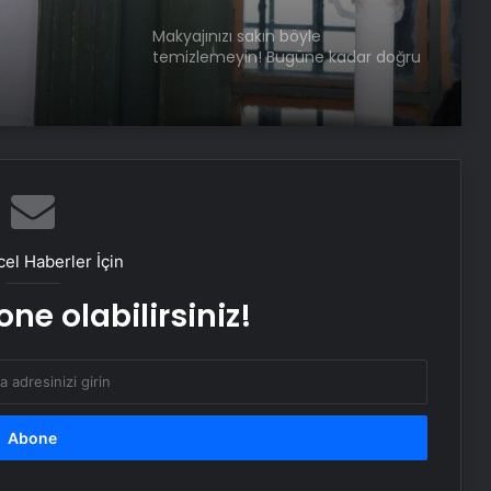
Makyajınızı sakın böyle
temizlemeyin! Bugüne kadar doğru
bilinen yanlış temizleme yöntemi
pahalıya mal oluyor
Sabahları dolaşık saçla
karşılaşmamanız için 7 öneri
Squat hareketinde ağrı hissetmenin
4 nedeni
el Haberler İçin
ne olabilirsiniz!
Bebeğinizin ilk haftaları için 5 bakım
önerisi
Dopamin seviyesini artırmaya
yarayan en etkili 6 yöntem