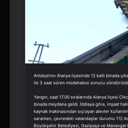
Antalya’nın Alanya ilçesinde 12 katlı binada çık
ile 3 saat süren müdahalesi sonucu söndürüld
Yangın, saat 17.00 sıralarında Alanya ilçesi Cik
binada meydana geldi. İddiaya göre, inşaat halind
kaynak makinasından sıçrayan alevler kullanılm
sararken, çevredeki vatandaşlar durumu 112 Aci
Büyükşehir Belediyesi, Gazipaşa ve Manavgat Bel