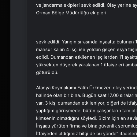
ve jandarma ekipleri sevk edildi. Olay yerine 
Orman Bölge Müdürlüğü ekipleri
sevk edildi. Yangın sırasında inşaatta bulunan 1
mahsur kalan 4 işçi ise yoldan geçen eşya taşıma
edildi. Dumandan etkilenen işçilerden 1’i ayakta
yüksekten düşerek yaralanan 1 itfaiye eri ambu
götürüldü.
Alanya Kaymakamı Fatih Ürkmezer, olay yerinde y
halinde olan bir bina. Bugün saat 17.00 sıraları
var. 3 kişi dumandan etkileniyor, diğeri de itfai
yaptığım görüşmede, bütün çalışanların tam olduğ
kimsenin olmadığını söyledi. Bizim için en sevin
İnşaatı yürüten firma ve bina güvenlik sorumlus
İtfaiyeden aldığımız bilgi de bu yönde” ifadeleri