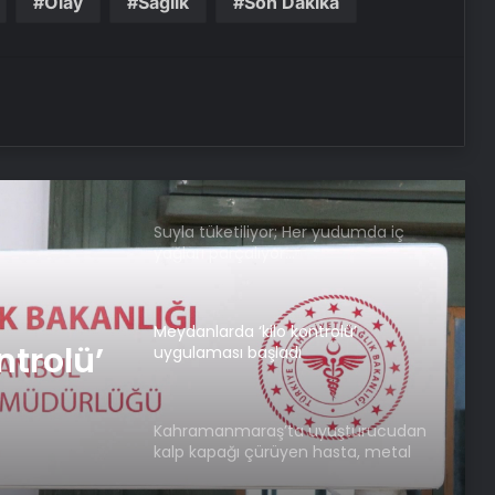
Olay
Sağlık
Son Dakika
Hamilelikte bu hataları yapıyor
olabilirsiniz! Dikkat edilmediğinde…
Doğru kişiyi bulduğunuzu gösteren
7 önemli işaret: Bunlar varsa hemen
evlenin
Suyla tüketiliyor; Her yudumda iç
yağları parçalıyor…
Meydanlarda ‘kilo kontrolü’
ntrolü’
uygulaması başladı
Kahramanmaraş’ta uyuşturucudan
kalp kapağı çürüyen hasta, metal
kapakla hayata tutundu