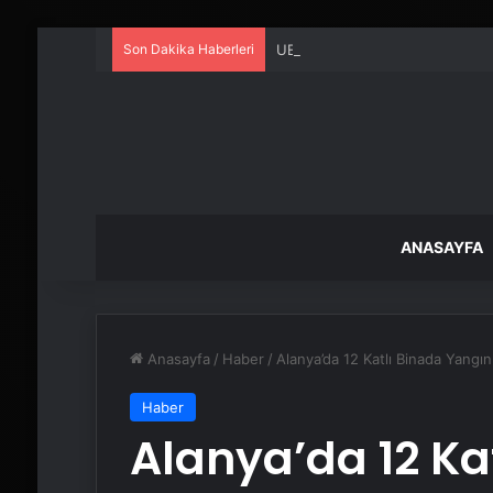
Son Dakika Haberleri
UETDS Nedir ? Uetds.com İle Akıll
ANASAYFA
Anasayfa
/
Haber
/
Alanya’da 12 Katlı Binada Yangı
Haber
Alanya’da 12 Ka