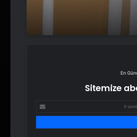
En Günc
Sitemize abo
E-
posta
adresinizi
girin