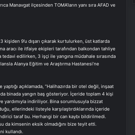
ayrıca Manavgat ilçesinden TOMA’ların yanı sıra AFAD ve
3 kişiden 9’u dışarı çıkarak kurtulurken, üst katlarda
 aracı ile itfaiye ekipleri tarafından balkondan tahliye
 tedavi edilirken, 3 işçi ile yangına müdahale sırasında
lansla Alanya Eğitim ve Araştırma Hastanesi’ne
aptığı açıklamada, “Halihazırda bir otel değil, inşaat
nda binada yangın baş gösteriyor. İçeride toplam 4 kişi
ye yardımıyla indiriliyor. Bina sorumlusuyla bizzat
u, ellerindeki listeyle karşılaştırdıklarında içeride
dirici taraf bu. Herhangi bir can kaybı bildirilmedi.
u da kimsenin eksik olmadığını bize teyit etti.
ni kullandı.