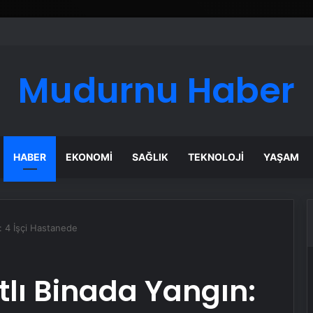
ı Dijital Taşımacılık Yazılımı
Mudurnu Haber
HABER
EKONOMI
SAĞLIK
TEKNOLOJI
YAŞAM
n: 4 İşçi Hastanede
tlı Binada Yangın: