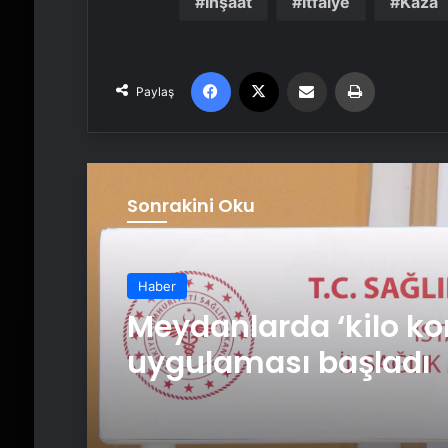
İnşaat
İtfaiye
Kaza
Facebook
X
Email'den paylaş
Yaz
Paylaş
Sonrakini Oku
Haber
Meydanlarda ‘kilo ko
uygulaması başladı