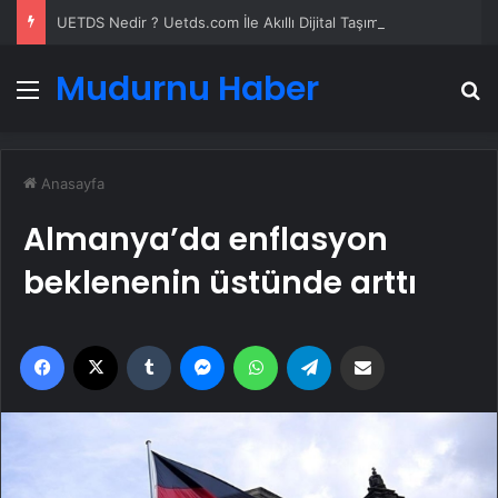
UETDS Nedir ? Uetds.com İle Akıllı Dijital Taşımacılık Yazılımı
Mudurnu Haber
Menü
A
Anasayfa
Almanya’da enflasyon
beklenenin üstünde arttı
Facebook
X
Tumblr
Messenger
WhatsApp
Telegram
Email'den paylaş