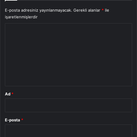
E-posta adresiniz yayınlanmayacak.
Gerekli alanlar
*
ile
işaretlenmişlerdir
Y
o
r
u
m
*
Ad
*
E-posta
*