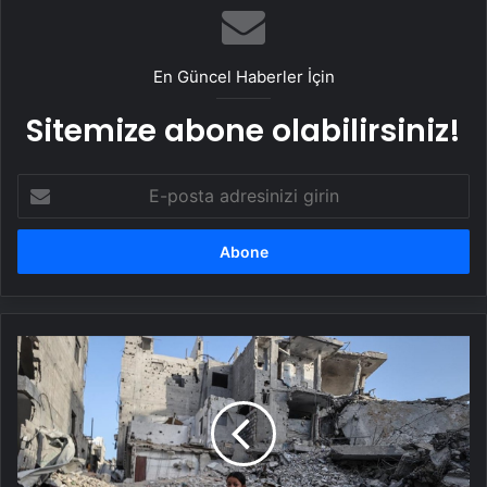
En Güncel Haberler İçin
Sitemize abone olabilirsiniz!
E-
posta
adresinizi
girin
İsrail'in
saldırılarını
sürdürdüğü
Gazze'de
can
kaybı
45