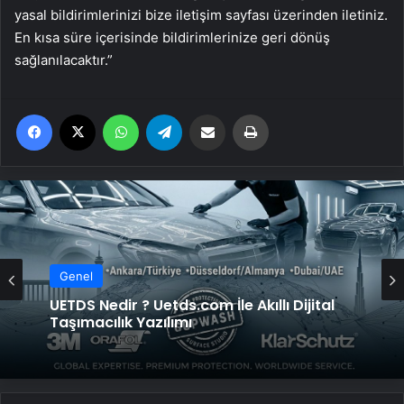
yasal bildirimlerinizi bize iletişim sayfası üzerinden iletiniz.
En kısa süre içerisinde bildirimlerinize geri dönüş
sağlanılacaktır.”
Facebook
X
WhatsApp
Telegram
Email'den paylaş
Yaz
Genel
UETDS Nedir ? Uetds.com İle Akıllı Dijital
Taşımacılık Yazılımı