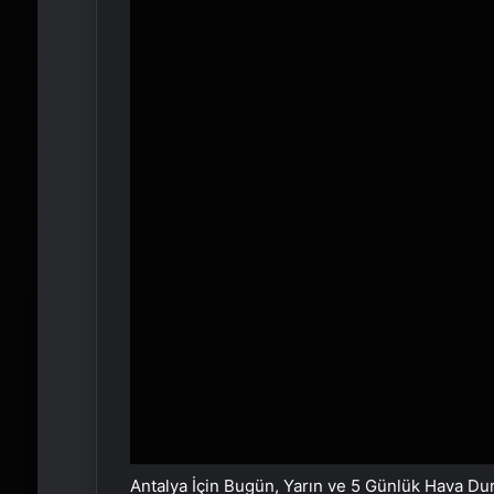
Antalya İçin Bugün, Yarın ve 5 Günlük Hava Du