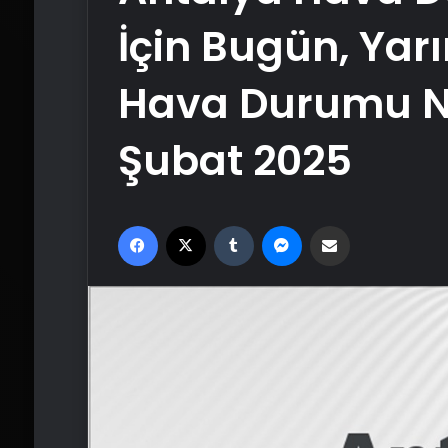
İçin Bugün, Yar
Hava Durumu Na
Şubat 2025
Facebook
X
Tumblr
Messenger
Email'den paylaş