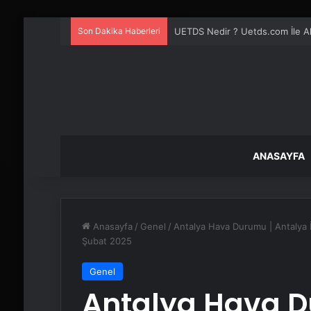
Son Dakika Haberleri
UETDS Nedir ? Uetds.com İle Akıll
ANASAYFA
Anasayfa
/
Genel
/
Antalya Hava Durumu | Antalya 
Şubat 2025
Genel
Antalya Hava D