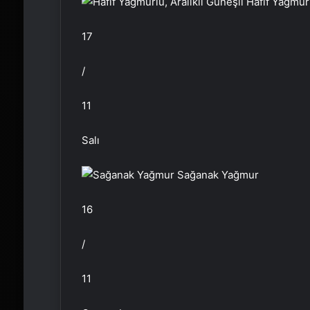
Hafif Yağmurl
17
/
11
Salı
Sağanak Yağmur
16
/
11