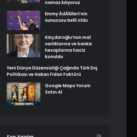
namaz kılıyoruz
Emmy ÃdÃ¼lleri’nin
sunucusu belli oldu
Kılıçdaroğlu’nun mal
varlıklarına ve banka
hesaplarına haciz
konuldu
Yeni Dünya Düzensizliği Çağında Türk Dış
Politikası ve Hakan Fidan Faktörü
Google Maps Yorum
Satın Al
Son Yazılar