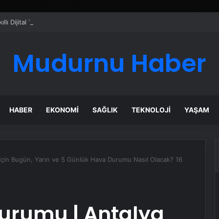
ı Dijital Taşımacılık Yazılımı
Mudurnu Haber
HABER
EKONOMI
SAĞLIK
TEKNOLOJI
YAŞAM
İçin Bugün, Yarın ve 5 Günlük Hava Durumu Nasıl Olacak? 16
urumu | Antalya