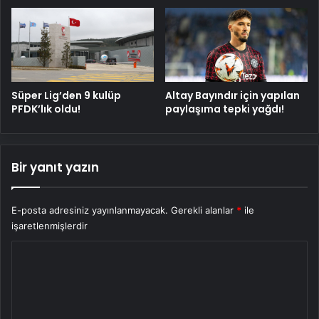
Süper Lig’den 9 kulüp
Altay Bayındır için yapılan
PFDK’lık oldu!
paylaşıma tepki yağdı!
Bir yanıt yazın
E-posta adresiniz yayınlanmayacak.
Gerekli alanlar
*
ile
işaretlenmişlerdir
Y
o
r
u