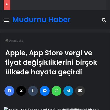
Mudurnu Haber
Menü
A
Anasayfa
Apple, App Store vergi ve
fiyat değişikliklerini birçok
ülkede hayata geçirdi
Facebook
X
Tumblr
Messenger
WhatsApp
Telegram
Email'den paylaş