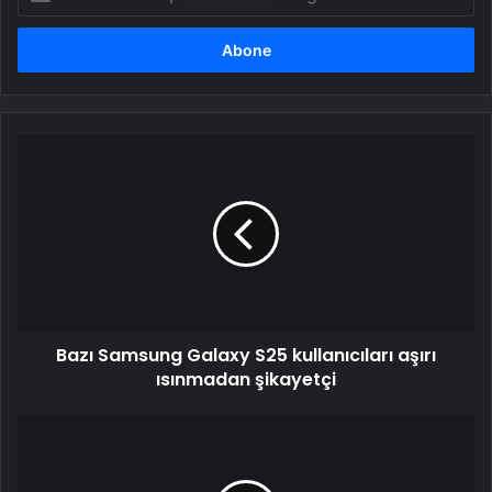
posta
adresinizi
girin
Bazı
Samsung
Galaxy
S25
kullanıcıları
aşırı
ısınmadan
şikayetçi
Bazı Samsung Galaxy S25 kullanıcıları aşırı
ısınmadan şikayetçi
Dünyanın
en
ince