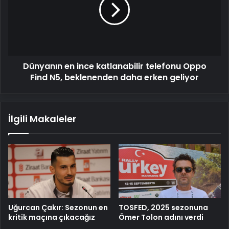
katlanabilir
telefonu
Oppo
Find
N5,
beklenenden
Dünyanın en ince katlanabilir telefonu Oppo
daha
erken
Find N5, beklenenden daha erken geliyor
geliyor
İlgili Makaleler
Uğurcan Çakır: Sezonun en
TOSFED, 2025 sezonuna
kritik maçına çıkacağız
Ömer Tolon adını verdi