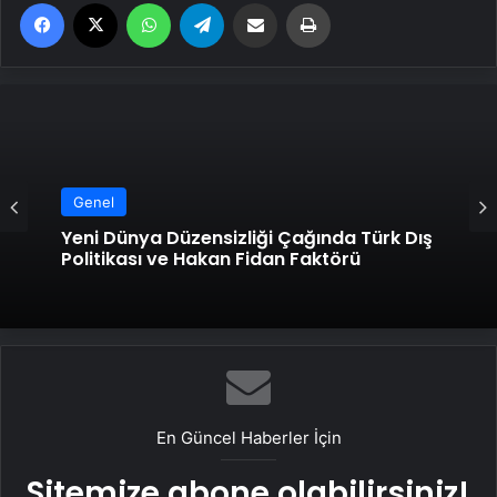
Facebook
X
WhatsApp
Telegram
Email'den paylaş
Yaz
Genel
Yeni Dünya Düzensizliği Çağında Türk Dış
Genel
Politikası ve Hakan Fidan Faktörü
Savunma Sanayinde Güncel, Doğru ve
Teknik Haberler
En Güncel Haberler İçin
Sitemize abone olabilirsiniz!