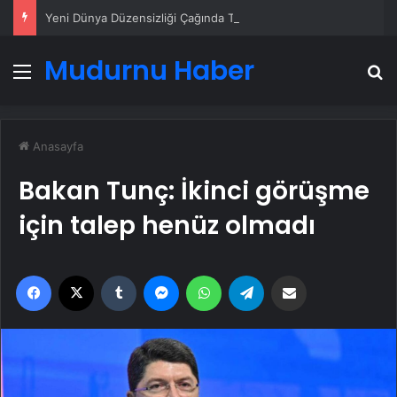
Yeni Dünya Düzensizliği Çağında Türk Dış Politikası ve Hakan Fidan Faktörü
Mudurnu Haber
Menü
A
Anasayfa
Bakan Tunç: İkinci görüşme
için talep henüz olmadı
Facebook
X
Tumblr
Messenger
WhatsApp
Telegram
Email'den paylaş