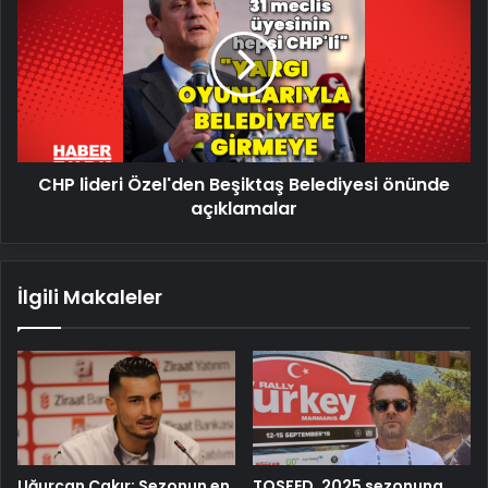
Özel'den
Beşiktaş
Belediyesi
önünde
açıklamalar
CHP lideri Özel'den Beşiktaş Belediyesi önünde
açıklamalar
İlgili Makaleler
Uğurcan Çakır: Sezonun en
TOSFED, 2025 sezonuna