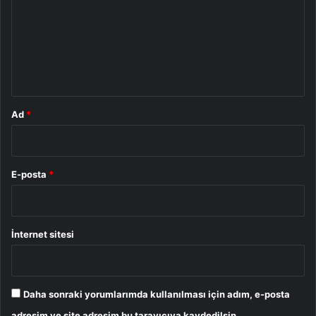
r
u
m
*
Ad
*
E-posta
*
İnternet sitesi
Daha sonraki yorumlarımda kullanılması için adım, e-posta
adresim ve site adresim bu tarayıcıya kaydedilsin.