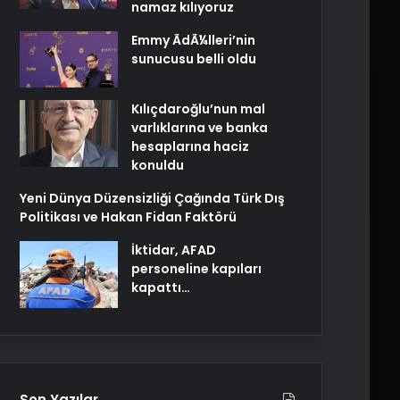
namaz kılıyoruz
Emmy ÃdÃ¼lleri’nin
sunucusu belli oldu
Kılıçdaroğlu’nun mal
varlıklarına ve banka
hesaplarına haciz
konuldu
Yeni Dünya Düzensizliği Çağında Türk Dış
Politikası ve Hakan Fidan Faktörü
İktidar, AFAD
personeline kapıları
kapattı…
Son Yazılar