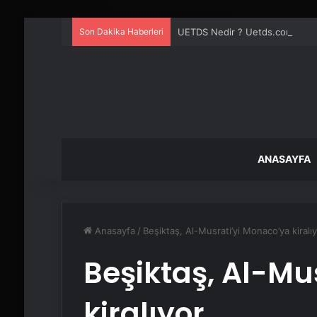
Son Dakika Haberleri
UETDS Nedir ? Uetds.com İle Akıll
ANASAYFA
Anasayfa
/
Beşiktaş, Al-Musrati’yi Monaco’ya kiralı
Beşiktaş, Al-Mu
kiralıyor