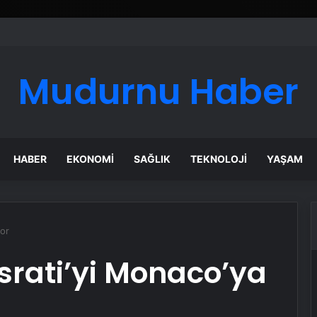
ı Dijital Taşımacılık Yazılımı
Mudurnu Haber
HABER
EKONOMI
SAĞLIK
TEKNOLOJI
YAŞAM
yor
srati’yi Monaco’ya