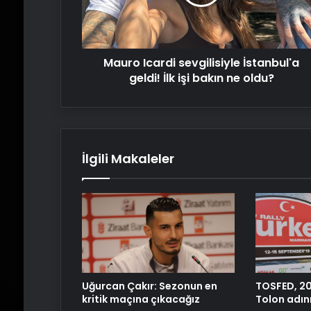
İlk
işi
bakın
ne
Mauro Icardi sevgilisiyle İstanbul'a
oldu?
geldi! İlk işi bakın ne oldu?
İlgili Makaleler
Uğurcan Çakır: Sezonun en
TOSFED, 2
kritik maçına çıkacağız
Tolon adını