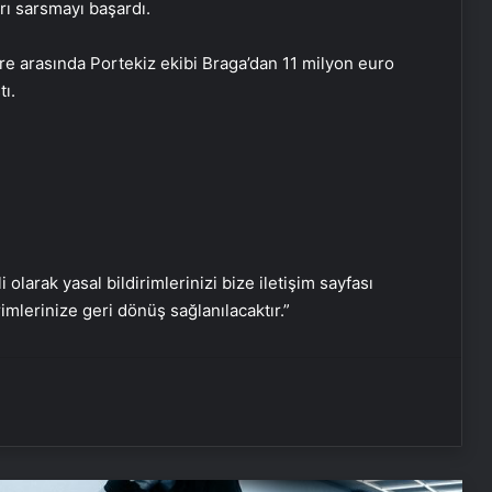
Meydanlarda ‘kilo kontrolü’
rı sarsmayı başardı.
uygulaması başladı
re arasında Portekiz ekibi Braga’dan 11 milyon euro
ı.
Suyla tüketiliyor; Her yudumda iç
yağları parçalıyor…
Kahramanmaraş’ta uyuşturucudan
kalp kapağı çürüyen hasta, metal
kapakla hayata tutundu
i olarak yasal bildirimlerinizi bize iletişim sayfası
Fernando Muslera: Büyük bir maç
rimlerinize geri dönüş sağlanılacaktır.”
bizi bekliyor
Serjoy : Dijital Medya Ajansı, Google
Reklam Ajansı, SEO Ajansı ve Web
Tasarım Ajansı