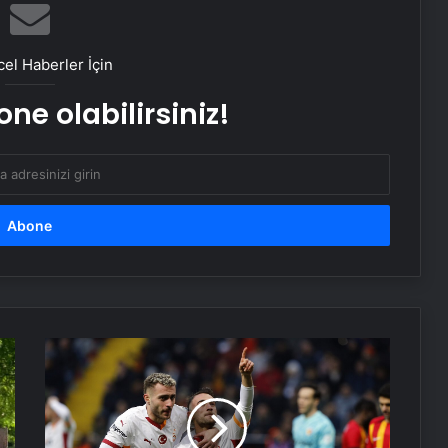
uygulaması başladı
el Haberler İçin
Suyla tüketiliyor; Her yudumda iç
yağları parçalıyor…
ne olabilirsiniz!
Kahramanmaraş’ta uyuşturucudan
kalp kapağı çürüyen hasta, metal
kapakla hayata tutundu
Fernando Muslera: Büyük bir maç
bizi bekliyor
Galatasaray'da
Serjoy : Dijital Medya Ajansı, Google
gözler
Reklam Ajansı, SEO Ajansı ve Web
Barış
Tasarım Ajansı
Alper
Yılmaz
UETDS Nedir ? Uetds.com İle Akıllı