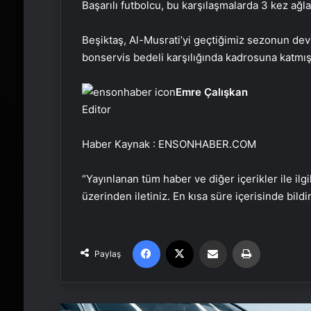
Başarılı futbolcu, bu karşılaşmalarda 3 kez ağla
Beşiktaş, Al-Musrati’yi geçtiğimiz sezonun dev
bonservis bedeli karşılığında kadrosuna katmışt
Emre Çalışkan
Editor
Haber Kaynak : ENSONHABER.COM
“Yayınlanan tüm haber ve diğer içerikler ile ilgil
üzerinden iletiniz. En kısa süre içerisinde bildi
Facebook
X
Email'den paylaş
Yaz
Paylaş