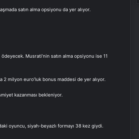
laşmada satın alma opsiyonu da yer alıyor.
i ödeyecek. Musrati’nin satın alma opsiyonu ise 11
a 2 milyon euro’luk bonus maddesi de yer alıyor.
esmiyet kazanması bekleniyor.
Google Maps Yorum Satın Al
aki oyuncu, siyah-beyazlı formayı 38 kez giydi.