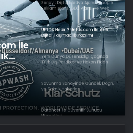
UETDS Nedir ? Uetds.com İle Akıllı
Dijital Taşımacılık Yazılımı
Yeni Dünya Düzensizliği Çağında
Türk Dış Politikası ve Hakan Fidan
Faktörü
iği
tikası
Savunma Sanayinde Güncel, Doğru
ve Teknik Haberler
örü
com İle
Datahost İle Güvenilir Sunucu
Hizmetleri
lık
Google Maps Yorum Satın Al
Meydanlarda ‘kilo kontrolü’