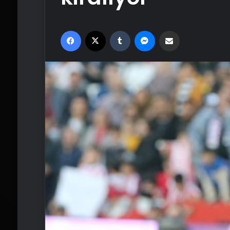
Facebook
X
Tumblr
Messenger
Email'den paylaş