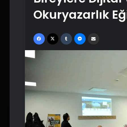
Okuryazarlık Eğ
Facebook
X
Tumblr
Messenger
Email'den paylaş