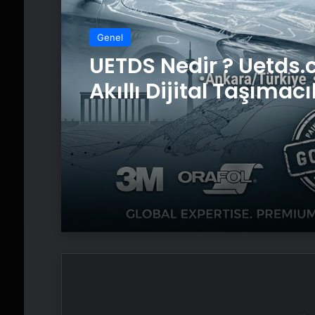
Genel
Genel
Yeni Dünya Düzensizl
Çağında Türk Dış Poli
ve Hakan Fidan Fakt
UETDS Nedir ? Uetds.
Akıllı Dijital Taşımacı
Yazılımı