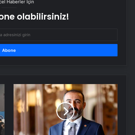
el Haberler İçin
Suyla tüketiliyor; Her yudumda iç
yağları parçalıyor…
ne olabilirsiniz!
Kahramanmaraş’ta uyuşturucudan
kalp kapağı çürüyen hasta, metal
kapakla hayata tutundu
Fernando Muslera: Büyük bir maç
bizi bekliyor
GTO
Serjoy : Dijital Medya Ajansı, Google
Ticaret
Reklam Ajansı, SEO Ajansı ve Web
Ağı
Tasarım Ajansı
Hayata
Geçti
UETDS Nedir ? Uetds.com İle Akıllı
Dijital Taşımacılık Yazılımı