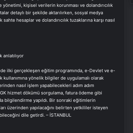
e yönetimi, kişisel verilerin korunması ve dolandırıcılık
alar detaylı bir şekilde aktarılırken, sosyal medya
 sahte hesaplar ve dolandırıcılık tuzaklarına karşı nasıl
 anlatılıyor
e ilki gerçekleşen eğitim programında, e-Devlet ve e-
k kullanımına yönelik bilgiler de uygulamalı olarak
üzerinden nasıl işlem yapabilecekleri adım adım
 SGK hizmet dökümü sorgulama, fatura ödeme gibi
Google Maps Yorum Satın Al
 bilgilendirme yapıldı. Bir sonraki eğitimlerin
ı üzerinden yapılacağını belirten yetkililer isteyen
bileceğini dile getirdi. – İSTANBUL
Meydanlarda ‘kilo kontrolü’
uygulaması başladı