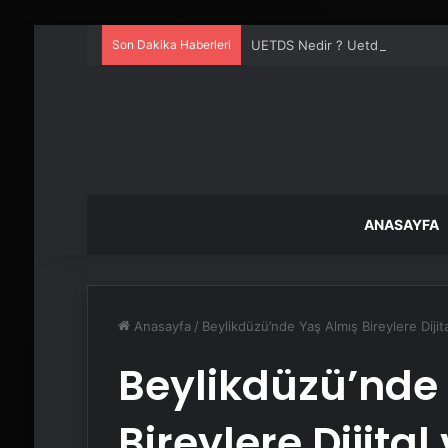
Son Dakika Haberleri
UETDS Nedir ? Uetds.com İle Akıll
ANASAYFA
Anasayfa
/
Beylikdüzü’nde Yaş Almış Bireylere Dijit
Beylikdüzü’nde
Bireylere Dijital