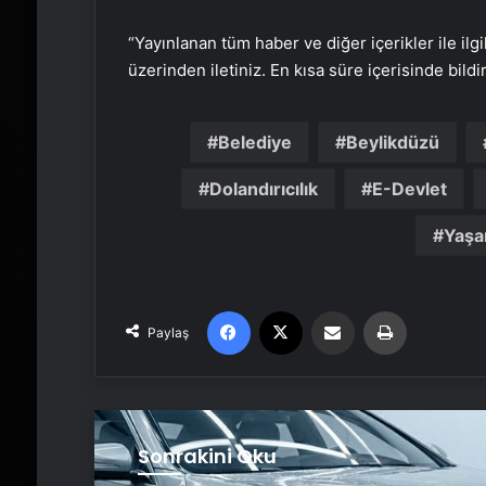
“Yayınlanan tüm haber ve diğer içerikler ile ilgil
üzerinden iletiniz. En kısa süre içerisinde bildi
Belediye
Beylikdüzü
Dolandırıcılık
E-Devlet
Yaş
Facebook
X
Email'den paylaş
Yaz
Paylaş
Sonrakini Oku