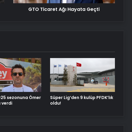
Yeni Dünya Düzensizliği Çağında
GTO Ticaret Ağı Hayata Geçti
Türk Dış Politikası ve Hakan Fidan
Faktörü
Savunma Sanayinde Güncel, Doğru
ve Teknik Haberler
Datahost İle Güvenilir Sunucu
Hizmetleri
025 sezonuna Ömer
Süper Lig’den 9 kulüp PFDK’lık
 verdi
oldu!