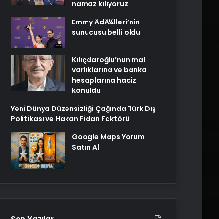
namaz kılıyoruz
Emmy ÃdÃ¼lleri’nin
sunucusu belli oldu
Kılıçdaroğlu’nun mal
varlıklarına ve banka
hesaplarına haciz
konuldu
Yeni Dünya Düzensizliği Çağında Türk Dış
Politikası ve Hakan Fidan Faktörü
Google Maps Yorum
Satın Al
Son Yazılar