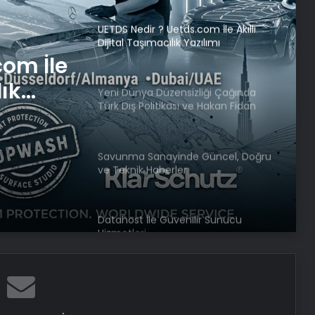
Yeni Dünya Düzensizliği Çağında
Türk Dış Politikası ve Hakan Fidan
Faktörü
iği
Savunma Sanayinde Güncel, Doğru
tikası
ve Teknik Haberler
örü
com İle
Datahost İle Güvenilir Sunucu
lık
Hizmetleri
Google Maps Yorum Satın Al
Meydanlarda ‘kilo kontrolü’
uygulaması başladı