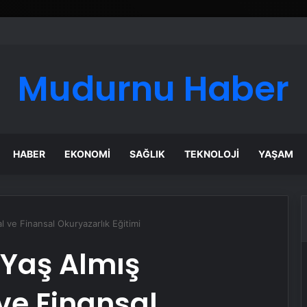
ı Dijital Taşımacılık Yazılımı
Mudurnu Haber
HABER
EKONOMI
SAĞLIK
TEKNOLOJI
YAŞAM
al ve Finansal Okuryazarlık Eğitimi
 Yaş Almış
 ve Finansal