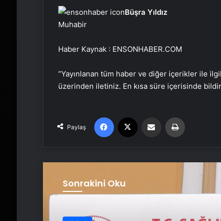
Büşra Yıldız
Muhabir
Haber Kaynak : ENSONHABER.COM
“Yayınlanan tüm haber ve diğer içerikler ile ilgil
üzerinden iletiniz. En kısa süre içerisinde bildi
Facebook
X
Email'den paylaş
Yaz
Paylaş
Sonrakini Oku