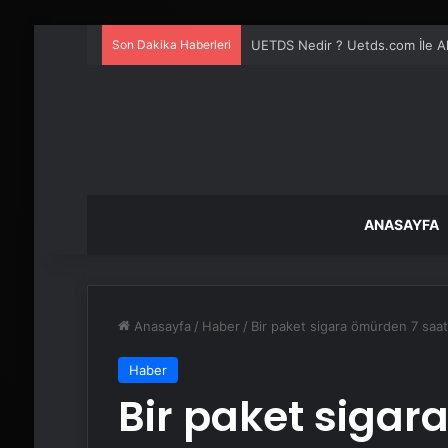
Son Dakika Haberleri
UETDS Nedir ? Uetds.com İle Akıll
ANASAYFA
Anasayfa
/
Haber
/
Bir paket sigara ömürden 7 saat
Haber
Bir paket sigar