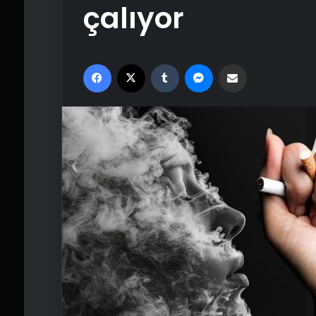
çalıyor
Facebook
X
Tumblr
Messenger
Email'den paylaş