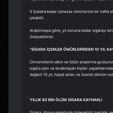
5 Şubat’a kadar içmezse ömürlerine bir hafta ek
çıkabilir.
Araştırmaya göre, yıl sonuna kadar sigarayı bı
önleyebilirler.
“SİGARA İÇENLER ÖMÜRLERİNDEN 10 YIL K
Üniversitenin alkol ve tütün araştırma grubunu
sigara içen ve bırakmayan kişiler yaşamlarından
değerli 10 yıl, hayat anları ve önemli dönüm nokt
YILLIK 80 BİN ÖLÜM SİGARA KAYNAKLI
Sigara, dünya genelinde önlenebilir hastalık v