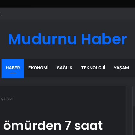
ı Dijital Taşımacılık Yazılımı
Mudurnu Haber
HABER
EKONOMI
SAĞLIK
TEKNOLOJI
YAŞAM
 çalıyor
a ömürden 7 saat