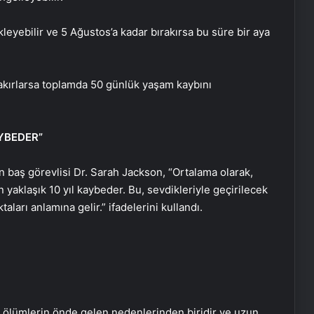
leyebilir ve 5 Ağustos’a kadar bırakırsa bu süre bir aya
rakırlarsa toplamda 50 günlük yaşam kaybını
AYBEDER”
n baş görevlisi Dr. Sarah Jackson, “Ortalama olarak,
 yaklaşık 10 yıl kaybeder. Bu, sevdikleriyle geçirilecek
aları anlamına gelir.” ifadelerini kullandı.
e ölümlerin önde gelen nedenlerinden biridir ve uzun