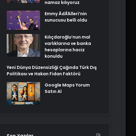
namaz kılıyoruz
Emmy ÃdÃ¼lleri’nin
sunucusu belli oldu
Kılıçdaroğlu’nun mal
varlıklarına ve banka
hesaplarına haciz
konuldu
Yeni Dünya Düzensizliği Çağında Türk Dış
Politikası ve Hakan Fidan Faktörü
Google Maps Yorum
Satın Al
Son Yazılar