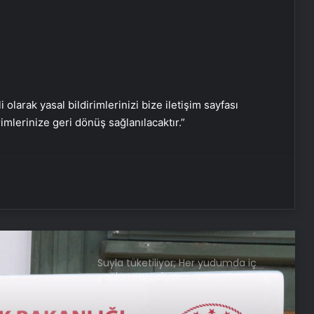
Dopamin seviyesini artırmaya
yarayan en etkili 6 yöntem
Hamilelikte bu hataları yapıyor
olabilirsiniz! Dikkat edilmediğinde…
i olarak yasal bildirimlerinizi bize iletişim sayfası
rimlerinize geri dönüş sağlanılacaktır.”
Doğru kişiyi bulduğunuzu gösteren
7 önemli işaret: Bunlar varsa hemen
evlenin
Suyla tüketiliyor; Her yudumda iç
yağları parçalıyor…
Meydanlarda ‘kilo kontrolü’
uygulaması başladı