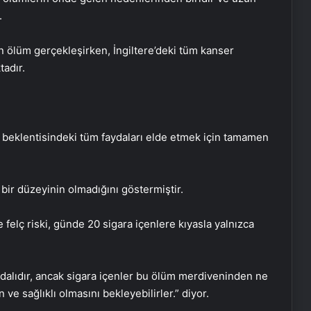
.
bin ölüm gerçekleşirken, İngiltere’deki tüm kanser
tadır.
am beklentisindeki tüm faydaları elde etmek için tamamen
bir düzeyinin olmadığını göstermiştir.
Squat hareketinde ağrı hissetmenin
4 nedeni
e felç riski, günde 20 sigara içenlere kıyasla yalnızca
Bebeğinizin ilk haftaları için 5 bakım
önerisi
ydalıdır, ancak sigara içenler bu ölüm merdiveninden ne
ve sağlıklı olmasını bekleyebilirler.” diyor.