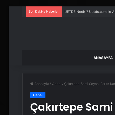
Son Dakika Haberleri
UETDS Nedir ? Uetds.com İle Akıll
ANASAYFA
Anasayfa
/
Genel
/
Çakırtepe Sami Soysal Parkı: Ka
Genel
Çakırtepe Sami 