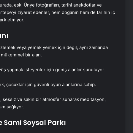
urada, eski Ünye fotoğrafları, tarihi anekdotlar ve
kırtepe’yi ziyaret edenler, hem doğanın hem de tarihin iç
ark etmiyor.
anı
izlemek veya yemek yemek için değil, aynı zamanda
de mükemmel bir alan.
üş yapmak isteyenler için geniş alanlar sunuluyor.
k, çocuklar için güvenli oyun alanlarına sahip.
, sessiz ve sakin bir atmosfer sunarak meditasyon,
Google Maps Yorum Satın Al
am sağlıyor.
 Sami Soysal Parkı
AK Parti Sözcüsü Çelik: Rümeysa
kardeşimize selamlarımızı