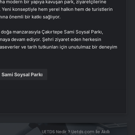
ha modern bir yapıya kavuşan park, ziyaretçilerine
gönderiyoruz
Yeni konseptiyle hem yerel halkın hem de turistlerin
ına önemli bir katkı sağlıyor.
Bakan Fidan: Silahların bırakılması
yetmez, illegalite de bitmeli
iz doğa manzarasıyla Çakırtepe Sami Soysal Parkı,
olmaya devam ediyor. Şehri ziyaret eden herkesin
Bakan Tunç: Kamu vicdanını
everler ve tarih tutkunları için unutulmaz bir deneyim
rahatlatan olumlu bir gelişmedir
Cumhurbaşkanlığı Hukuk Politikaları
 Sami Soysal Parkı
Kurulundan infaz sistemi çalıştayı
Serjoy : Dijital Medya Ajansı, Google
Reklam Ajansı, SEO Ajansı ve Web
Tasarım Ajansı
UETDS Nedir ? Uetds.com İle Akıllı
Dijital Taşımacılık Yazılımı