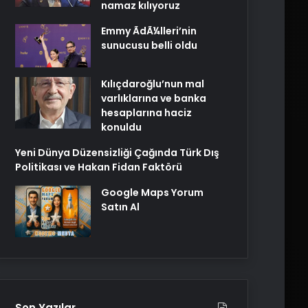
namaz kılıyoruz
Emmy ÃdÃ¼lleri’nin
sunucusu belli oldu
Kılıçdaroğlu’nun mal
varlıklarına ve banka
hesaplarına haciz
konuldu
Yeni Dünya Düzensizliği Çağında Türk Dış
Politikası ve Hakan Fidan Faktörü
Google Maps Yorum
Satın Al
Son Yazılar