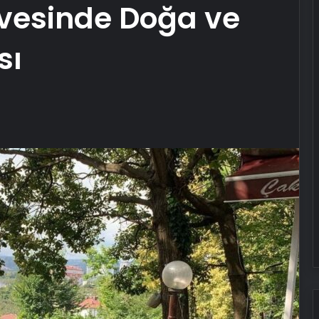
rvesinde Doğa ve
sı