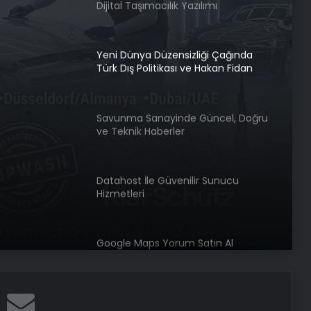
Yeni Dünya Düzensizliği Çağında
Türk Dış Politikası ve Hakan Fidan
Faktörü
iği
tikası
Savunma Sanayinde Güncel, Doğru
ve Teknik Haberler
örü
Datahost İle Güvenilir Sunucu
Hizmetleri
Google Maps Yorum Satın Al
AK Parti Sözcüsü Çelik: Rümeysa
kardeşimize selamlarımızı