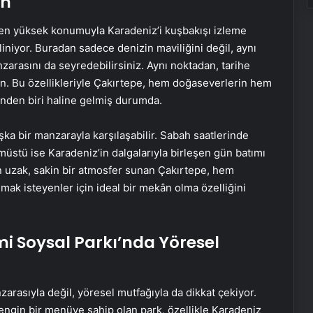
on
den yüksek konumuyla Karadeniz’i kuşbakışı izleme
liniyor. Buradan sadece denizin maviliğini değil, aynı
zarasını da seyredebilirsiniz. Aynı noktadan, tarihe
n. Bu özellikleriyle Çakırtepe, hem doğaseverlerin hem
inden biri haline gelmiş durumda.
ka bir manzarayla karşılaşabilir. Sabah saatlerinde
stü ise Karadeniz’in dalgalarıyla birleşen gün batımı
n uzak, sakin bir atmosfer sunan Çakırtepe, hem
mak isteyenler için ideal bir mekân olma özelliğini
mi Soysal Parkı’nda Yöresel
rasıyla değil, yöresel mutfağıyla da dikkat çekiyor.
gin bir menüye sahip olan park, özellikle Karadeniz