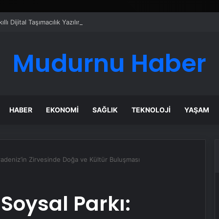
ı Dijital Taşımacılık Yazılımı
Mudurnu Haber
HABER
EKONOMI
SAĞLIK
TEKNOLOJI
YAŞAM
radeniz’in Zirvesinde Doğa ve Kültür Buluşması
Soysal Parkı: