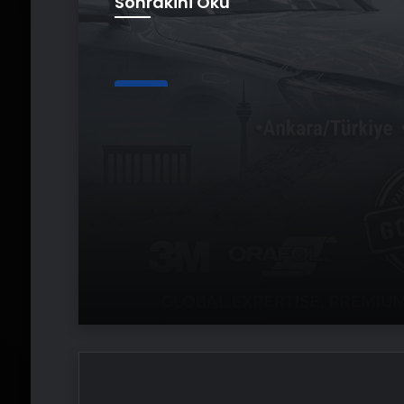
Sonrakini Oku
Genel
Yeni Dünya Düzensizl
Çağında Türk Dış Poli
ve Hakan Fidan Fakt