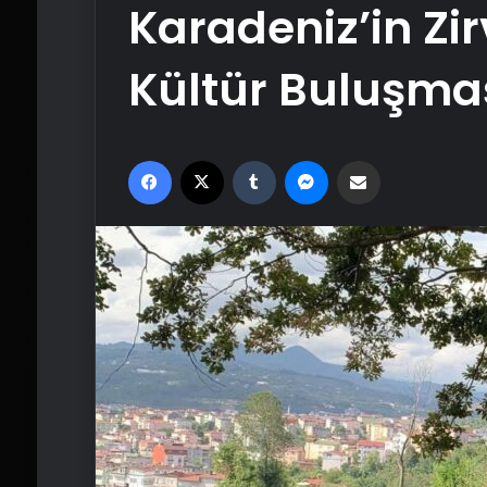
Karadeniz’in Zi
Kültür Buluşma
Facebook
X
Tumblr
Messenger
Email'den paylaş