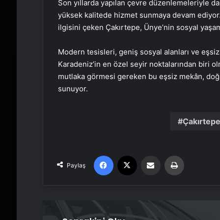
Son yıllarda yapılan çevre düzenlemeleriyle da
yüksek kalitede hizmet sunmaya devam ediyor. 
ilgisini çeken Çakırtepe, Ünye’nin sosyal yaşam
Modern tesisleri, geniş sosyal alanları ve eşs
Karadeniz’in en özel seyir noktalarından biri 
mutlaka görmesi gereken bu eşsiz mekân, doğas
sunuyor.
Çakırtepe
Facebook
X
Email'den paylaş
Yaz
Paylaş