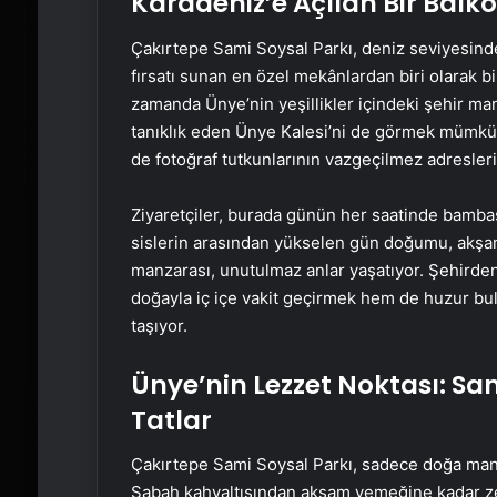
Karadeniz’e Açılan Bir Balk
Çakırtepe Sami Soysal Parkı, deniz seviyesin
fırsatı sunan en özel mekânlardan biri olarak bi
zamanda Ünye’nin yeşillikler içindeki şehir man
tanıklık eden Ünye Kalesi’ni de görmek mümkü
de fotoğraf tutkunlarının vazgeçilmez adresler
Ziyaretçiler, burada günün her saatinde bambaş
sislerin arasından yükselen gün doğumu, akşamü
manzarası, unutulmaz anlar yaşatıyor. Şehirde
doğayla iç içe vakit geçirmek hem de huzur bul
taşıyor.
Ünye’nin Lezzet Noktası: Sa
Tatlar
Çakırtepe Sami Soysal Parkı, sadece doğa manza
Sabah kahvaltısından akşam yemeğine kadar zen