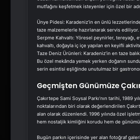
mutfağını keşfetmek isteyenler için özel bir ad
Ünye Pidesi: Karadeniz’in en ünlü lezzetlerinden
taze malzemelerle hazırlanarak servis ediliyor.
Serpme Kahvaltı: Yöresel peynirler, tereyağı, e
kahvaltı, doğayla iç içe yapılan en keyifli aktivit
Taze Deniz Ürünleri: Karadeniz’in en taze balıkla
Bu özel mekânda yemek yerken doğanın sunduğu 
serin esintisi eşliğinde unutulmaz bir gastrono
Geçmişten Günümüze Çakırt
Çakırtepe Sami Soysal Parkı’nın tarihi, 1989 y
noktalarından biri olarak değerlendirilen Çakı
alan olarak düzenlendi. 1996 yılında özel işlet
hem nostaljik kimliğini korudu hem de günümüz 
Bugün parkın içerisinde yer alan fotoğraf galeri