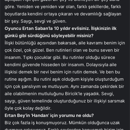
göre. Yeniden ve yeniden var olan, farklı şekillerde, farklı
boyutlarda kendini ortaya çıkaran ve devamlılığı sağlayan
bir şey. Saygı, sevgi ve güven.
Oyuncu Ertan Saban’la 10 yıldır evlisiniz. İlişkinizin ilk
günkü gibi sürdüğünü söyleyebilir misiniz?
İlişki bütünlüğü açısından bakarsak, aile kavramı benim için
çok özel, çok güzel. Ben rutinleri olan ve bunu seven bir
insanım. Tıpkı çocuklar gibi. Bu rutinler olduğu sürece
kendimi güvende hisseden bir insanım. Dolayısıyla aile
ilişkisi demek bir nevi benim için rutin demek. Ve ben bu
rutine aşığım. Bu rutini aşık olduğum kişiyle oluşturduğum
için çok şanslıyım ve mutluyum. Aynı zamanda çekirdek bir
aile olabilmenin mutluluğunu Biricik’le yaşadık. Sevgi,
saygı, güven temelinde oluşturduğunuz bir ilişkiyi sarsmak
öyle çok kolay değildir.
Ertan Bey’in ‘Handan’ için yorumu ne oldu?
Biz çok fazla iş konuşmuyoruz. Mümkün olduğunca uzak
durmaya çalışıyoruz. Farklı şeylerden konuşmak bizim için