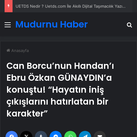
Yeni Dünya Düzensizliği Çağında Türk Dış Politikası ve Hakan Fidan Faktörü
Mudurnu Haber
Menü
A
Anasayfa
Can Borcu’nun Handan’ı
Ebru Özkan GÜNAYDIN’a
konuştu! “Hayatın iniş
çıkışlarını hatırlatan bir
karakter”
Facebook
X
Tumblr
Messenger
WhatsApp
Telegram
Email'den paylaş