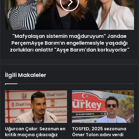
PerçemAyşe
Barım’ın
engellemesiyle
yaşadığı
zorlukları
"Mafyalaşan sistemin mağduruyum" Jandae
anlattı!
"Ayşe
PerçemAyşe Barım’ın engellemesiyle yaşadığı
Barım'dan
zorlukları anlattı! "Ayşe Barım'dan korkuyorlar"
korkuyorlar"
İlgili Makaleler
Uğurcan Çakır: Sezonun en
TOSFED, 2025 sezonuna
kritik maçına çıkacağız
Ömer Tolon adını verdi