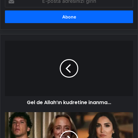
posta
adresinizi
girin
Gel
de
Allah’ın
kudretine
inanma...
Gel de Allah’ın kudretine inanma...
"Mafyalaşan
sistemin
mağduruyum"
Jandae