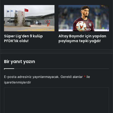
Süper Lig’den 9 kulüp
Altay Bayındır için yapılan
PFDK’lık oldu!
paylaşıma tepki yağdı!
Bir yanıt yazın
E-posta adresiniz yayınlanmayacak.
Gerekli alanlar
*
ile
işaretlenmişlerdir
Y
o
r