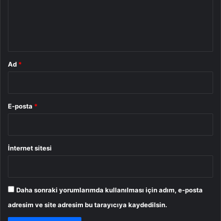
u
m
*
Ad
*
E-posta
*
İnternet sitesi
Daha sonraki yorumlarımda kullanılması için adım, e-posta
adresim ve site adresim bu tarayıcıya kaydedilsin.