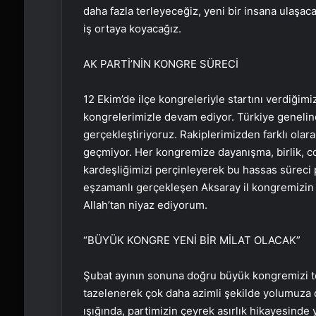
daha fazla terleyeceğiz, yeni bir insana ulaşacak
iş ortaya koyacağız.
AK PARTİ’NİN KONGRE SÜRECİ
12 Ekim’de ilçe kongreleriyle startını verdiğim
kongrelerimizle devam ediyor. Türkiye genelind
gerçekleştiriyoruz. Rakiplerimizden farklı ola
geçmiyor. Her kongremize dayanışma, birlik, c
kardeşliğimizi perçinleyerek bu hassas süreci 
eşzamanlı gerçekleşen Aksaray il kongremizin b
Allah’tan niyaz ediyorum.
“BÜYÜK KONGRE YENİ BİR MİLAT OLACAK”
Şubat ayının sonuna doğru büyük kongremizi t
tazelenerek çok daha azimli şekilde yolumuza 
ışığında, partimizin çeyrek asırlık hikayesinde y