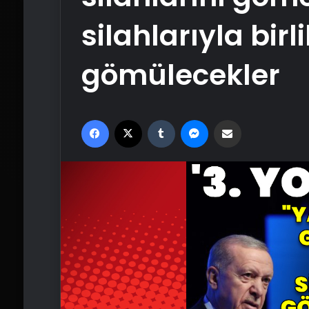
silahlarıyla bir
gömülecekler
Facebook
X
Tumblr
Messenger
Email'den paylaş