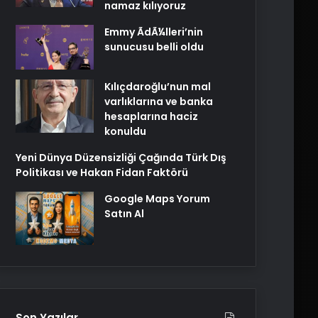
namaz kılıyoruz
Emmy ÃdÃ¼lleri’nin
sunucusu belli oldu
Kılıçdaroğlu’nun mal
varlıklarına ve banka
hesaplarına haciz
konuldu
Yeni Dünya Düzensizliği Çağında Türk Dış
Politikası ve Hakan Fidan Faktörü
Google Maps Yorum
Satın Al
Son Yazılar