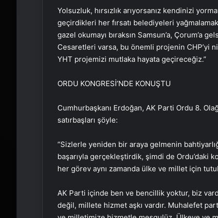
Yolsuzluk, hırsızlık arıyorsanız kendinizi yorma
geçirdikleri her fırsatı belediyeleri yağmalamak
gazel okumayı bıraksın Samsun’a, Çorum’a gelsin 
Cesaretleri varsa, bu önemli projenin CHP’yi ni
YHT projemizi mutlaka hayata geçireceğiz.”
ORDU KONGRESİ’NDE KONUŞTU
Cumhurbaşkanı Erdoğan, AK Parti Ordu 8. Olağ
satırbaşları şöyle:
“Sizlerle yeniden bir araya gelmenin bahtiyarlı
başarıyla gerçekleştirdik, şimdi de Ordu’daki k
her görev aynı zamanda ülke ve millet için tutul
AK Parti içinde ben ve bencillik yoktur, biz va
değil, millete hizmet aşkı vardır. Muhalefet par
ve milletimize hizmetle meşgulüz. Ülkeye ve m