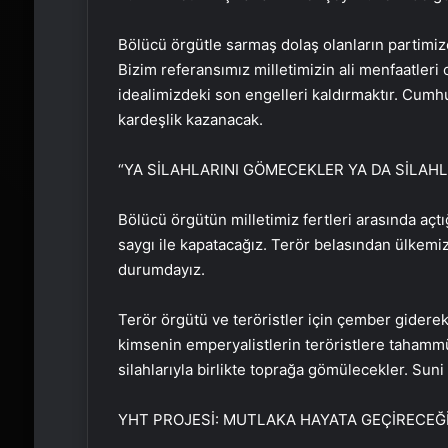
Bölücü örgütle sarmaş dolaş olanların partimiz
Bizim referansımız milletimizin ali menfaatler
idealimizdeki son engelleri kaldırmaktır. Cumhu
kardeşlik kazanacak.
“YA SİLAHLARINI GÖMECEKLER YA DA SİLA
Bölücü örgütün milletimiz fertleri arasında açtığ
saygı ile kapatacağız. Terör belasından ülkemiz
durumdayız.
Terör örgütü ve teröristler için çember giderek
kimsenin emperyalistlerin teröristlere tahammü
silahlarıyla birlikte toprağa gömülecekler. Su
YHT PROJESİ: MUTLAKA HAYATA GEÇİRECEĞ