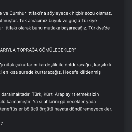
e ve Cumhur İttifakı’na söyleyecek hiçbir sözü olamaz.
i olmuştur. Tek amacımız büyük ve güçlü Türkiye
r İttifakı olarak bunu mutlaka başaracağız. Türkiye’de
HLARIYLA TOPRAĞA GÖMÜLECEKLER”
ı nifak çukurlarını kardeşlik ile dolduracağız, karşılıklı
i en kısa sürede kurtaracağız. Hedefe kilitlenmiş
 daralmaktadır. Türk, Kürt, Arap ayırt etmeksizin
lü kalmamıştır. Ya silahlarını gömecekler yada
ni teneffüsler bölücü örgütü hayata döndüremeyecekler.
İZ