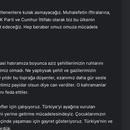
nenlere kulak asmayacağız. Muhalefetin iftiralarına,
Parti ve Cumhur İttifakı olarak biz bu ülkenin
met edeceğiz. Hep beraber omuz omuza mücadele
iyasi hatıramıza boyunca aziz şehitlerimizin ruhlarını
şimiz olmadı. Ne yaptıysak şehit ve gazilerimizin
0 yıldır bu toprağa düşenler, ezanımız daha gür sesle
timiz payidar olsun diye can verdiler. O kahramanlar
ı feda ettiler.
fler için çalışıyoruz. Türkiye’yi ayağına vurulan
ini yerine getirme mücadelesindeyiz. Çocuklarımızın
 içinde yaşaması için gayret gösteriyoruz. Türkiye’nin ve
ördük.