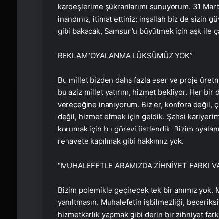
kardeşlerime şükranlarımı sunuyorum. 31 Mart’t
inandınız, itimat ettiniz; inşallah biz de sizi
gibi bakacak, Samsun’u büyütmek için aşk ile ça
REKLAM
“OYALANMA LÜKSÜMÜZ YOK”
Bu millet bizden daha fazla eser ve proje üret
bu aziz millet yatırım, hizmet bekliyor. Her bir
vereceğine inanıyorum. Bizler, konfora değil, çi
değil, hizmet etmek için geldik. Şahsi kariyerim
korumak için bu görevi üstlendik. Bizim oyala
rehavete kapılmak gibi hakkımız yok.
“MUHALEFETLE ARAMIZDA ZİHNİYET FARKI V
Bizim polemikle geçirecek tek bir anımız yok. 
yanıltmasın. Muhalefetin işbilmezliği, beceriksi
hizmetkarlık yapmak gibi derin bir zihniyet fark