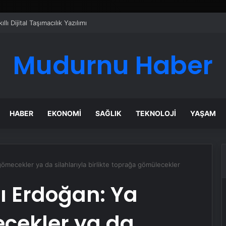
ı Dijital Taşımacılık Yazılımı
Mudurnu Haber
HABER
EKONOMI
SAĞLIK
TEKNOLOJI
YAŞAM
ömecekler ya da silahlarıyla birlikte toprağa gömülecekler
 Erdoğan: Ya
ecekler ya da