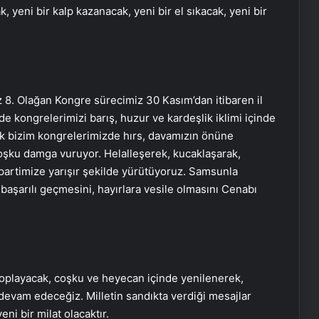
, yeni bir kalp kazanacak, yeni bir el sıkacak, yeni bir
iz 8. Olağan Kongre sürecimiz 30 Kasım’dan itibaren il
e kongrelerimizi barış, huzur ve kardeşlik iklimi içinde
rak bizim kongrelerimizde hırs, davamızın önüne
oşku damga vuruyor. Helalleşerek, kucaklaşarak,
partimize yarışır şekilde yürütüyoruz. Samsunla
aşarılı geçmesini, hayırlara vesile olmasını Cenabı
oplayacak, coşku ve heyecan içinde yenilenerek,
devam edeceğiz. Milletin sandıkta verdiği mesajlar
eni bir milat olacaktır.