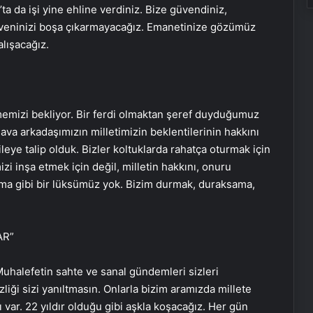
a da işi yine ehline verdiniz. Bize güvendiniz,
n güveninizi boşa çıkarmayacağız. Emanetinize gözümüz
lışacağız.
memizi bekliyor. Bir ferdi olmaktan şeref duyduğumuz
 dava arkadaşımızın milletimizin beklentilerinin hakkını
leye talip olduk. Bizler koltuklarda rahatça oturmak için
izi inşa etmek için değil, milletin hakkını, onuru
nma gibi bir lüksümüz yok. Bizim durmak, duraksama,
AR”
Muhalefetin sahte ve sanal gündemleri sizleri
zliği sizi yanıltmasın. Onlarla bizim aramızda millete
ı var. 22 yıldır olduğu gibi aşkla koşacağız. Her gün