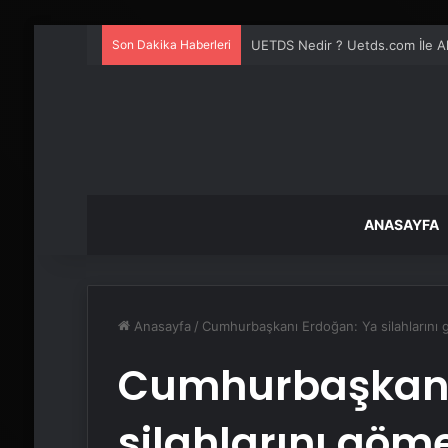
Son Dakika Haberleri
UETDS Nedir ? Uetds.com İle Akıll
ANASAYFA
Anasayfa
/
Cumhurbaşkanı Erdoğan: Ya silahlarını g
Cumhurbaşkanı
silahlarını göm