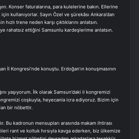
yın. Konser faturalarına, para kulelerine bakın. Ellerine
 için kullanıyorlar. Sayın Özel ve şürekâsı Ankara’dan
hızlı trene neden karşı çıktıklarını anlatsın.
ye rahatsız ettiğini Samsunlu kardeşlerime anlatsın.
an İl Kongresi’nde konuştu. Erdoğan’ın konuşmasının
ğını yaşıyorum. İlk olarak Samsun’daki il kongremizi
ongremizi coşkuyla, heyecanla icra ediyoruz. Bizim için
an bir nöbettir.
rdır. Bu kadronun mensupları arasında makam ihtirası
tileri rant ve koltuk hırsıyla kavga ederken, biz ülkemize
illete hizmet nöbetini devreden arkadaşlara teşekkür