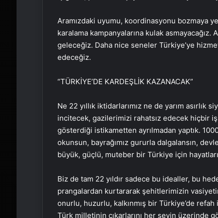
Aramızdaki uyumu, koordinasyonu bozmaya yelte
karalama kampanyalarına kulak asmayacağız. AK 
geleceğiz. Daha nice seneler Türkiye’ye hiz
edeceğiz.
“TÜRKİYE’DE KARDEŞLİK KAZANACAK”
Ne 22 yıllık iktidarlarımız ne de yarım asırlık s
incitecek, gazilerimizi rahatsız edecek hiçbir i
gösterdiği istikametten ayrılmadan yaptık. 100
okunsun, bayrağımız gururla dalgalansın, devle
büyük, güçlü, muteber bir Türkiye için hayatların
Biz de tam 22 yıldır sadece bu idealler, bu hede
prangalardan kurtararak şehitlerimizin vasiyet
onurlu, huzurlu, kalkınmış bir Türkiye’de refah
Türk milletinin çıkarlarını her şeyin üzerinde g