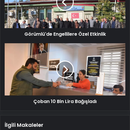
Görümlü'de Engellilere Özel Etkinlik
Çoban
10
Bin
Lira
Bağışladı
Çoban 10 Bin Lira Bağışladı
İlgili Makaleler