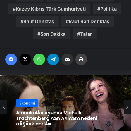
Kuzey Kıbrıs Türk Cumhuriyeti
Politika
Rauf Denktaş
Rauf Raif Denktaş
Son Dakika
Tatar
Facebook
X
WhatsApp
Telegram
Email'den paylaş
Yaz
Ekonomi
AmerikalÄ± oyuncu Michelle
Trachtenberg’Ã¼n Ã¶lÃ¼m nedeni
aÃ§Ä±klandÄ±