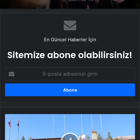
En Güncel Haberler İçin
Sitemize abone olabilirsiniz!
E-
posta
adresinizi
girin
Görümlü'de
Engellilere
Özel
Etkinlik