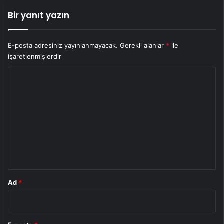
Bir yanıt yazın
E-posta adresiniz yayınlanmayacak.
Gerekli alanlar
*
ile
işaretlenmişlerdir
Y
o
r
u
m
*
Ad
*