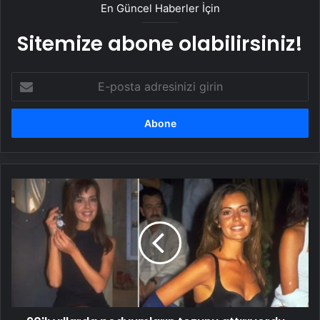
En Güncel Haberler İçin
Sitemize abone olabilirsiniz!
E-
posta
adresinizi
girin
90'lı
yıllarda
podyumların
tozunu
attırıyordu...
Eski
manken
Merve
İldeniz