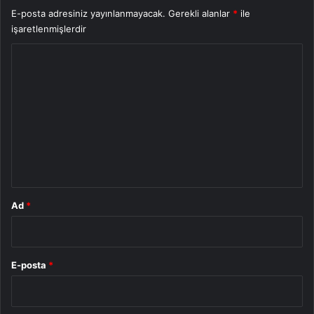
E-posta adresiniz yayınlanmayacak.
Gerekli alanlar
*
ile
işaretlenmişlerdir
Y
o
r
u
m
*
Ad
*
E-posta
*