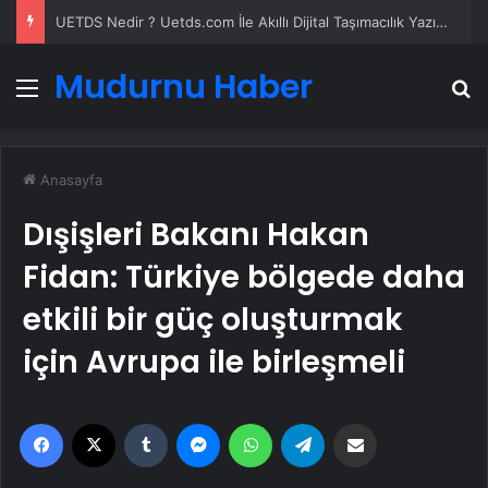
UETDS Nedir ? Uetds.com İle Akıllı Dijital Taşımacılık Yazılımı
Mudurnu Haber
Menü
A
Anasayfa
Dışişleri Bakanı Hakan
Fidan: Türkiye bölgede daha
etkili bir güç oluşturmak
için Avrupa ile birleşmeli
Facebook
X
Tumblr
Messenger
WhatsApp
Telegram
Email'den paylaş