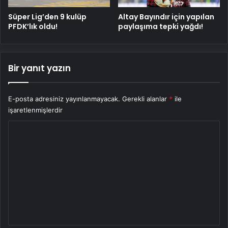
Süper Lig’den 9 kulüp
Altay Bayındır için yapılan
PFDK’lık oldu!
paylaşıma tepki yağdı!
Bir yanıt yazın
E-posta adresiniz yayınlanmayacak.
Gerekli alanlar
*
ile
işaretlenmişlerdir
Y
o
r
u
m
*