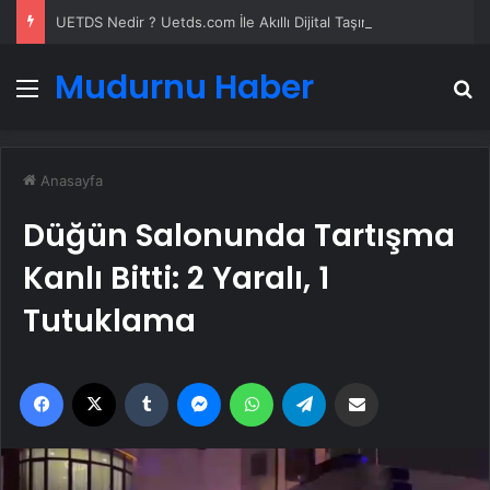
UETDS Nedir ? Uetds.com İle Akıllı Dijital Taşımacılık Yazılımı
Mudurnu Haber
Menü
A
Anasayfa
Düğün Salonunda Tartışma
Kanlı Bitti: 2 Yaralı, 1
Tutuklama
Facebook
X
Tumblr
Messenger
WhatsApp
Telegram
Email'den paylaş