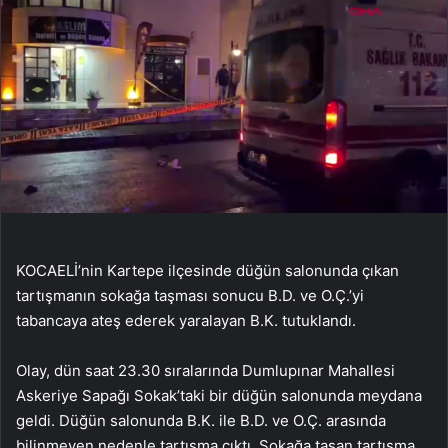
KOCAELİ’nin Kartepe ilçesinde düğün salonunda çıkan
tartışmanın sokağa taşması sonucu B.D. ve O.Ç.’yi
tabancaya ateş ederek yaralayan B.K. tutuklandı.
Olay, dün saat 23.30 sıralarında Dumlupınar Mahallesi
Askeriye Sapağı Sokak’taki bir düğün salonunda meydana
geldi. Düğün salonunda B.K. ile B.D. ve O.Ç. arasında
bilinmeyen nedenle tartışma çıktı. Sokağa taşan tartışma