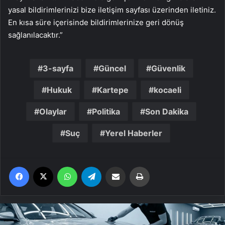
yasal bildirimlerinizi bize iletişim sayfası üzerinden iletiniz.
En kısa süre içerisinde bildirimlerinize geri dönüş
sağlanılacaktır.”
3-sayfa
Güncel
Güvenlik
Hukuk
Kartepe
kocaeli
Olaylar
Politika
Son Dakika
Suç
Yerel Haberler
Facebook
X
WhatsApp
Telegram
Email'den paylaş
Yaz