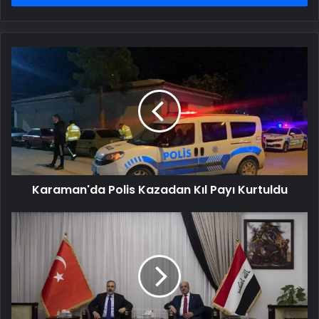
Karaman'da
Polis
Kazadan
Kıl
Payı
Kurtuldu
Karaman'da Polis Kazadan Kıl Payı Kurtuldu
Hakan
Fidan
Bağdat'ta
Iraklı
Bakanlarla
Görüştü