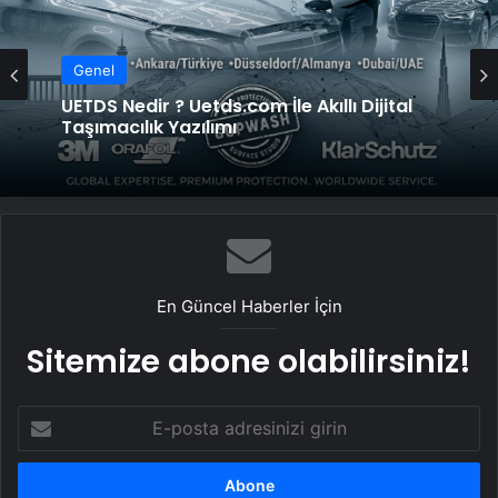
Genel
UETDS Nedir ? Uetds.com İle Akıllı Dijital
Taşımacılık Yazılımı
En Güncel Haberler İçin
Sitemize abone olabilirsiniz!
E-
posta
adresinizi
girin