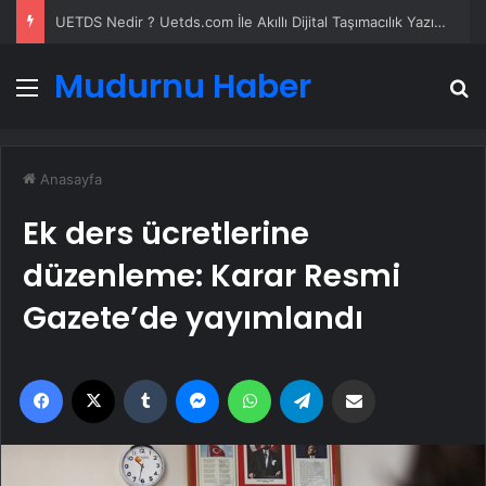
UETDS Nedir ? Uetds.com İle Akıllı Dijital Taşımacılık Yazılımı
Mudurnu Haber
Menü
A
Anasayfa
Ek ders ücretlerine
düzenleme: Karar Resmi
Gazete’de yayımlandı
Facebook
X
Tumblr
Messenger
WhatsApp
Telegram
Email'den paylaş