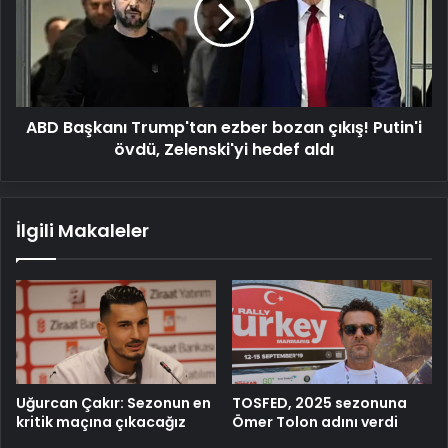
bozan
çıkış!
Putin'i
övdü,
Zelenski'yi
ABD Başkanı Trump'tan ezber bozan çıkış! Putin'i
hedef
aldı
övdü, Zelenski'yi hedef aldı
İlgili Makaleler
Uğurcan Çakır: Sezonun en
TOSFED, 2025 sezonuna
kritik maçına çıkacağız
Ömer Tolon adını verdi