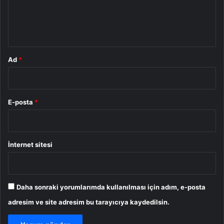
m
*
Ad
*
E-posta
*
İnternet sitesi
Daha sonraki yorumlarımda kullanılması için adım, e-posta
adresim ve site adresim bu tarayıcıya kaydedilsin.