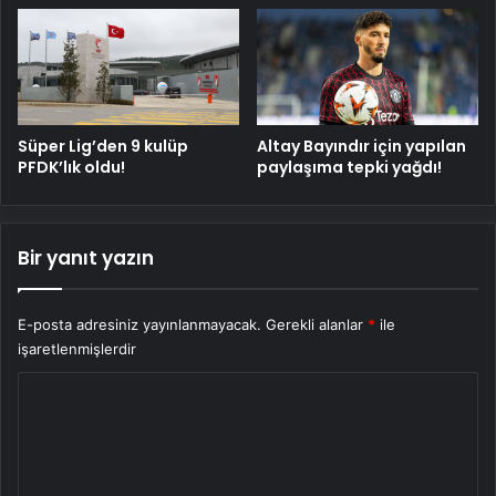
Süper Lig’den 9 kulüp
Altay Bayındır için yapılan
PFDK’lık oldu!
paylaşıma tepki yağdı!
Bir yanıt yazın
E-posta adresiniz yayınlanmayacak.
Gerekli alanlar
*
ile
işaretlenmişlerdir
Y
o
r
u