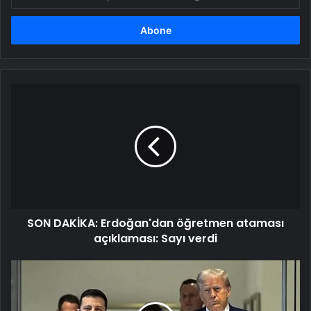
posta
adresinizi
girin
SON
DAKİKA:
Erdoğan'dan
öğretmen
ataması
açıklaması:
Sayı
verdi
SON DAKİKA: Erdoğan'dan öğretmen ataması
açıklaması: Sayı verdi
ABD
Başkanı
Trump'tan
ezber