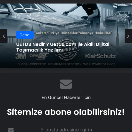
Genel
Genel
Yeni Dünya Düzensizliği Çağında Türk Dış
Politikası ve Hakan Fidan Faktörü
UETDS Nedir ? Uetds.com İle Akıllı Dijital
Taşımacılık Yazılımı
En Güncel Haberler İçin
Sitemize abone olabilirsiniz!
E-