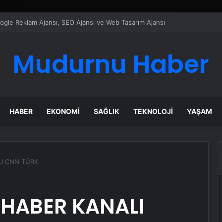
ı Dijital Taşımacılık Yazılımı
Mudurnu Haber
HABER
EKONOMI
SAĞLIK
TEKNOLOJI
YAŞAM
LI CNN TÜRK
 HABER KANALI