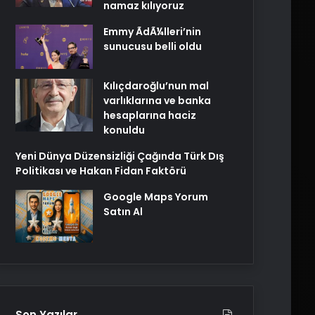
namaz kılıyoruz
Emmy ÃdÃ¼lleri’nin
sunucusu belli oldu
Kılıçdaroğlu’nun mal
varlıklarına ve banka
hesaplarına haciz
konuldu
Yeni Dünya Düzensizliği Çağında Türk Dış
Politikası ve Hakan Fidan Faktörü
Google Maps Yorum
Satın Al
Son Yazılar