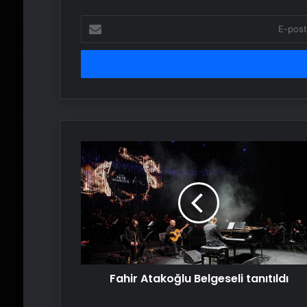
E-
posta
adresinizi
girin
Fahir
Atakoğlu
Belgeseli
tanıtıldı
Fahir Atakoğlu Belgeseli tanıtıldı