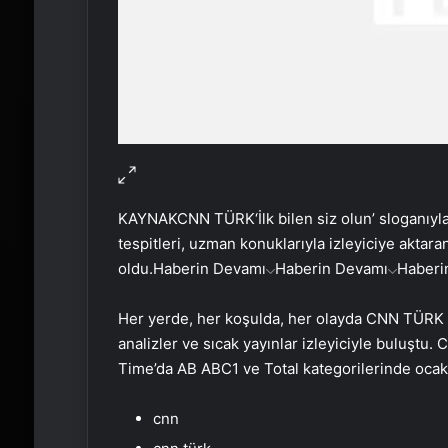
KAYNAK
CNN TÜRK
‘İlk bilen siz olun’ sloganı
tespitleri, uzman konuklarıyla izleyiciye akta
oldu.
Haberin Devamı
Haberin Devamı
Haberi
Her yerde, her koşulda, her olayda CNN TÜRK h
analizler ve sıcak yayınlar izleyiciyle buluştu.
Time’da AB ABC1 ve Total kategorilerinde ocak a
cnn