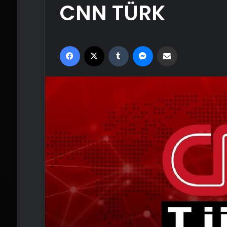
CNN TÜRK
Facebook
X
Tumblr
Messenger
Email'den paylaş