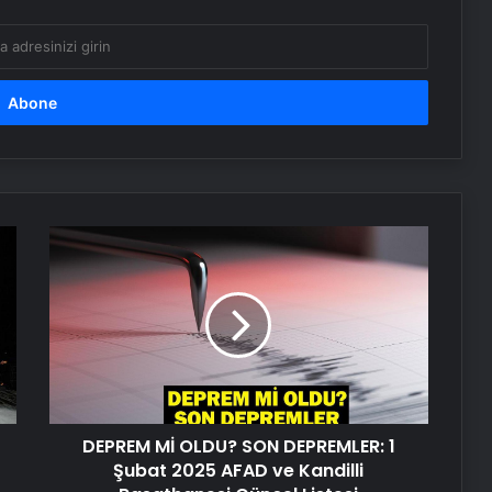
Bakan Tunç: Kamu vicdanını
rahatlatan olumlu bir gelişmedir
Cumhurbaşkanlığı Hukuk Politikaları
Kurulundan infaz sistemi çalıştayı
DEPREM
Bakan Fidan: Silahların bırakılması
Mİ
yetmez, illegalite de bitmeli
OLDU?
SON
DEPREMLER:
Serjoy : Dijital Medya Ajansı, Google
1
Reklam Ajansı, SEO Ajansı ve Web
Şubat
Tasarım Ajansı
2025
AFAD
UETDS Nedir ? Uetds.com İle Akıllı
DEPREM Mİ OLDU? SON DEPREMLER: 1
ve
Dijital Taşımacılık Yazılımı
Kandilli
Şubat 2025 AFAD ve Kandilli
Rasathanesi