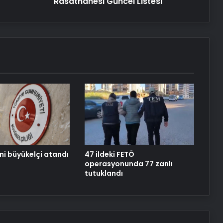
Rasathanesi Güncel Listesi
Güncel
Listesi
Yeni Dünya Düzensizliği Çağında
Türk Dış Politikası ve Hakan Fidan
Faktörü
Savunma Sanayinde Güncel, Doğru
ve Teknik Haberler
Datahost İle Güvenilir Sunucu
Hizmetleri
ni büyükelçi atandı
47 ildeki FETÖ
operasyonunda 77 zanlı
tutuklandı