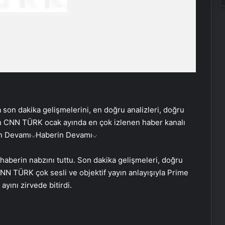
yla son dakika gelişmelerini, en doğru analizleri, doğru
ran CNN TÜRK ocak ayında en çok izlenen haber kanalı
n Devamı
Haberin Devamı
aberin nabzını tuttu. Son dakika gelişmeleri, doğru
Google Maps Yorum Satın Al
 CNN TÜRK çok sesli ve objektif yayın anlayışıyla Prime
yını zirvede bitirdi.
AK Parti Sözcüsü Çelik: Rümeysa
kardeşimize selamlarımızı