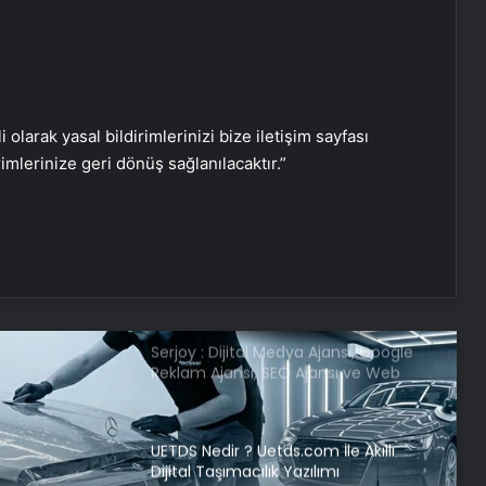
gönderiyoruz
Bakan Tunç: Kamu vicdanını
rahatlatan olumlu bir gelişmedir
i olarak yasal bildirimlerinizi bize iletişim sayfası
Cumhurbaşkanlığı Hukuk Politikaları
rimlerinize geri dönüş sağlanılacaktır.”
Kurulundan infaz sistemi çalıştayı
Bakan Fidan: Silahların bırakılması
yetmez, illegalite de bitmeli
Serjoy : Dijital Medya Ajansı, Google
Reklam Ajansı, SEO Ajansı ve Web
Tasarım Ajansı
UETDS Nedir ? Uetds.com İle Akıllı
Dijital Taşımacılık Yazılımı