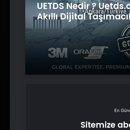
UETDS Nedir ? Uetds.
Akıllı Dijital Taşımacı
Yazılımı
En Günc
Sitemize abo