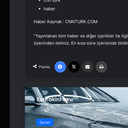
cnn türk
haber
Haber Kaynak : CNNTURK.COM
“Yayınlanan tüm haber ve diğer içerikler ile ilgil
üzerinden iletiniz. En kısa süre içerisinde bildi
Facebook
X
Email'den paylaş
Yaz
Paylaş
Sonrakini Oku
Genel