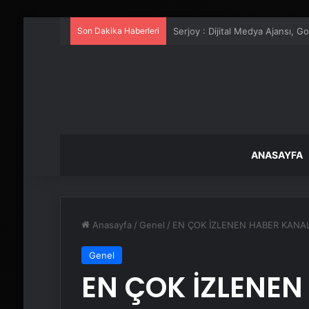
Son Dakika Haberleri
UETDS Nedir ? Uetds.com İle Akıll
ANASAYFA
Anasayfa
/
Genel
/
EN ÇOK İZLENEN HABER KANA
Genel
EN ÇOK İZLENEN