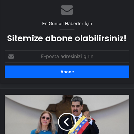
En Güncel Haberler İçin
Sitemize abone olabilirsiniz!
E-
posta
adresinizi
girin
Venezuela'da
3.
Maduro
dönemi
resmen
başladı