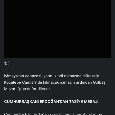
‘); }
İyimaya’nın cenazesi, yarın ikindi namazına müteakip
Kocatepe Camisi’nde kılınacak namazın ardından Gölbaşı
Mezarlığı’na defnedilecek.
CUMHURBAŞKANI ERDOĞAN’DAN TAZİYE MESAJI
Cumhurbaşkanı Erdoğan sosyal medya hesabından bir