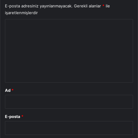
E-posta adresiniz yayınlanmayacak.
Gerekli alanlar
*
ile
işaretlenmişlerdir
Y
o
r
u
m
*
Ad
*
E-posta
*