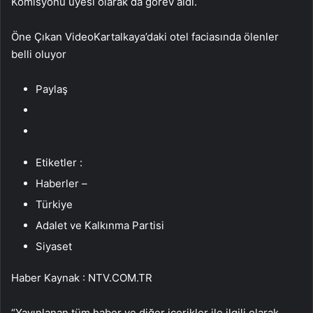
Komisyonu üyesi olarak da görev aldı.
Öne Çıkan VideoKartalkaya’daki otel faciasında ölenler
belli oluyor
Paylaş
Etiketler :
Haberler –
Türkiye
Adalet ve Kalkınma Partisi
Siyaset
Haber Kaynak : NTV.COM.TR
“Yayınlanan tüm haber ve diğer içerikler ile ilgili olarak