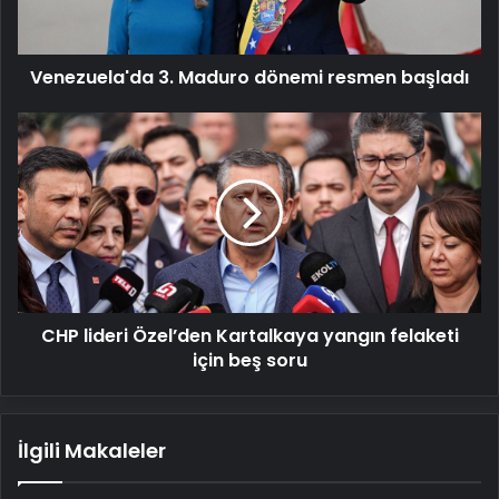
Venezuela'da 3. Maduro dönemi resmen başladı
CHP
lideri
Özel’den
Kartalkaya
yangın
felaketi
için
beş
soru
CHP lideri Özel’den Kartalkaya yangın felaketi
için beş soru
İlgili Makaleler