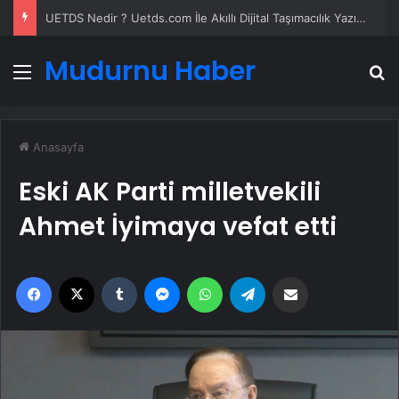
UETDS Nedir ? Uetds.com İle Akıllı Dijital Taşımacılık Yazılımı
Mudurnu Haber
Menü
A
Anasayfa
Eski AK Parti milletvekili
Ahmet İyimaya vefat etti
Facebook
X
Tumblr
Messenger
WhatsApp
Telegram
Email'den paylaş