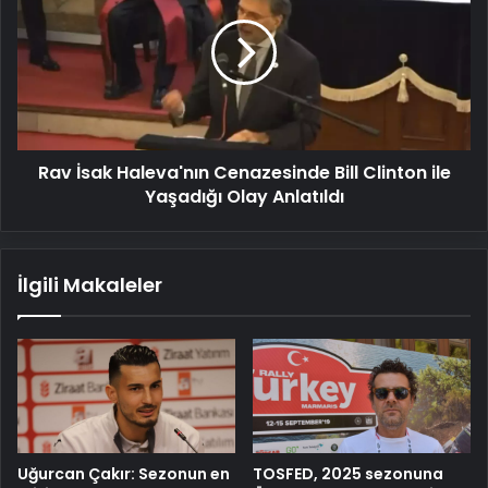
Haleva'nın
Cenazesinde
Bill
Clinton
ile
Yaşadığı
Olay
Rav İsak Haleva'nın Cenazesinde Bill Clinton ile
Anlatıldı
Yaşadığı Olay Anlatıldı
İlgili Makaleler
Uğurcan Çakır: Sezonun en
TOSFED, 2025 sezonuna