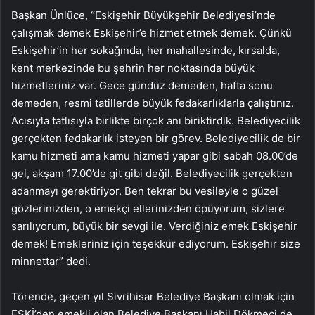
Başkan Ünlüce, “Eskişehir Büyükşehir Belediyesi’nde
çalışmak demek Eskişehir’e hizmet etmek demek. Çünkü
Eskişehir’in her sokağında, her mahallesinde, kırsalda,
kent merkezinde bu şehrin her noktasında büyük
hizmetleriniz var. Gece gündüz demeden, hafta sonu
demeden, resmi tatillerde büyük fedakarlıklarla çalıştınız.
Acısıyla tatlısıyla birlikte birçok anı biriktirdik. Belediyecilik
gerçekten fedakarlık isteyen bir görev. Belediyecilik de bir
kamu hizmeti ama kamu hizmeti yapar gibi sabah 08.00’de
gel, akşam 17.00’de git gibi değil. Belediyecilik gerçekten
adanmayı gerektiriyor. Ben tekrar bu vesileyle o güzel
gözlerinizden, o emekçi ellerinizden öpüyorum, sizlere
sarılıyorum, büyük bir sevgi ile. Verdiğiniz emek Eskişehir
demek! Emekleriniz için teşekkür ediyorum. Eskişehir size
minnettar” dedi.
Törende, geçen yıl Sivrihisar Belediye Başkanı olmak için
ESKİ’den emekli olan Belediye Başkanı Habil Dökmeci de