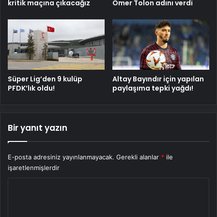
kritik maçına çıkacağız
Ömer Tolon adını verdi
Süper Lig’den 9 kulüp
Altay Bayındır için yapılan
PFDK’lık oldu!
paylaşıma tepki yağdı!
Bir yanıt yazın
E-posta adresiniz yayınlanmayacak.
Gerekli alanlar
*
ile
işaretlenmişlerdir
Y
o
r