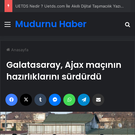
UETDS Nedir ? Uetds.com İle Akıllı Dijital Taşımacılık Yazılımı
Mudurnu Haber
Menü
A
Anasayfa
Galatasaray, Ajax maçının
hazırlıklarını sürdürdü
Facebook
X
Tumblr
Messenger
WhatsApp
Telegram
Email'den paylaş