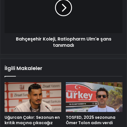
Ulm'e
şans
tanımadı
Bahçeşehir Koleji, Ratiopharm Ulm'e şans
tanımadı
İlgili Makaleler
Uğurcan Çakır: Sezonun en
TOSFED, 2025 sezonuna
kritik maçına çıkacağız
Ömer Tolon adını verdi