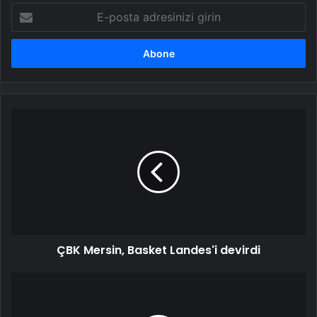
E-
posta
adresinizi
girin
ÇBK
Mersin,
Basket
Landes'i
devirdi
ÇBK Mersin, Basket Landes'i devirdi
Bahçeşehir
Koleji,
Ratiopharm