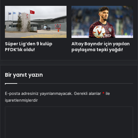
Süper Lig’den 9 kulüp
Altay Bayındır için yapılan
PFDK’lık oldu!
paylaşıma tepki yağdı!
Bir yanıt yazın
E-posta adresiniz yayınlanmayacak.
Gerekli alanlar
*
ile
işaretlenmişlerdir
Y
o
r