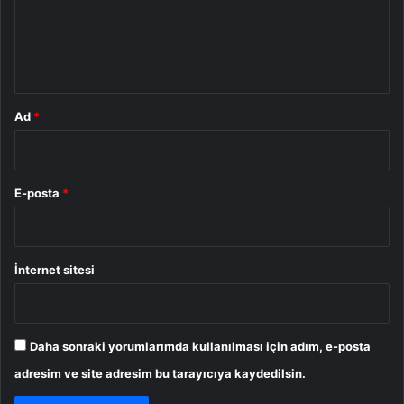
u
m
*
Ad
*
E-posta
*
İnternet sitesi
Daha sonraki yorumlarımda kullanılması için adım, e-posta
adresim ve site adresim bu tarayıcıya kaydedilsin.