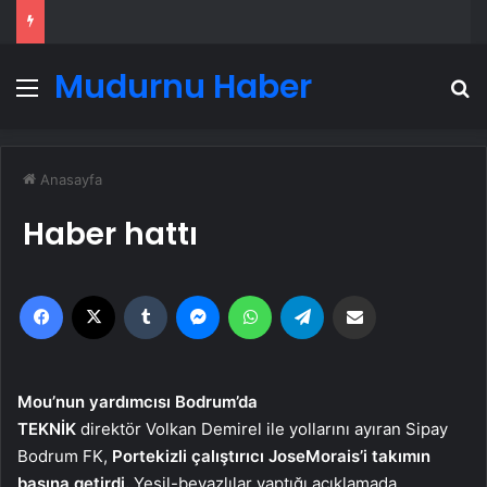
Mudurnu Haber
Menü
A
Anasayfa
Haber hattı
Facebook
X
Tumblr
Messenger
WhatsApp
Telegram
Email'den paylaş
Mou’nun yardımcısı Bodrum’da
TEKNİK
direktör Volkan Demirel ile yollarını ayıran Sipay
Bodrum FK,
Portekizli çalıştırıcı Jose
Morais’i takımın
başına getirdi.
Yeşil-beyazlılar yaptığı açıklamada