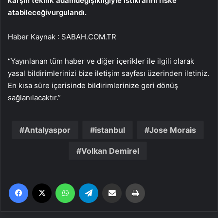
karşın teknik adam
değişikliğiyle istikrarını riske
atabileceği
vurgulandı.
Haber Kaynak : SABAH.COM.TR
“Yayınlanan tüm haber ve diğer içerikler ile ilgili olarak
yasal bildirimlerinizi bize iletişim sayfası üzerinden iletiniz.
En kısa süre içerisinde bildirimlerinize geri dönüş
sağlanılacaktır.”
Antalyaspor
istanbul
Jose Morais
Volkan Demirel
Facebook
X
WhatsApp
Telegram
Email'den paylaş
Yaz