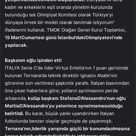
kadın ve erkeklerin eşit oranda yönetim kurulunda
bulunduğu tek Olimpiyat Komitesi olarak Türkiye’yi
dünyaya örnek bir model olarak tanıtmak istiyorum”
ifadelerini kullandı. TMOK Olağan Genel Kurul Toplantısı,
15 Mart
Cumartesi günü İstanbul’daki
Olimpiyatevi’nde
yapılacak.
Başkanın oğlu işinden etti
İTALYA Serie C’de lider Virtus Entella’nın 1 puan gerisinde
bulunan Ternana’da teknik direktör Ignazio Abate’nin
görevine son verilmesi şaşkınlık yarattı. İtalyan basınından
öne çıkan haberlere göre; yolların ayrılmasının perde
arkasında,
kulüp başkanı Stefano
D’Alessandro’nun oğlu
Mattia
D’Alessandro’yu yeterince oynatmaması
olduğu
belirtildi.
Bu karar, büyük yankı uyandırırken İtalyan
futbolunda benzer olaylar geçmişte de yaşanmıştı.
Ternana’nın,
liderlik yarışında güçlü bir konumda
olmasına