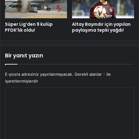
Süper Lig’den 9 kulüp
Altay Bayındır için yapılan
PFDK’lık oldu!
paylaşıma tepki yağdı!
Bir yanıt yazın
E-posta adresiniz yayınlanmayacak.
Gerekli alanlar
*
ile
işaretlenmişlerdir
Y
o
r
u
m
*