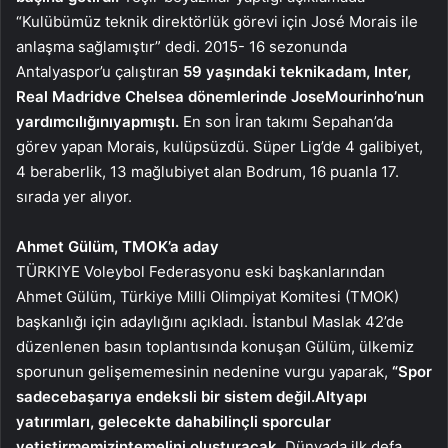
“Kulübümüz teknik direktörlük görevi için José Morais ile
anlaşma sağlamıştır” dedi. 2015- 16 sezonunda
Antalyaspor’u çalıştıran
59 yaşındaki teknik
adam, Inter,
Real Madrid
ve Chelsea dönemlerinde Jose
Mourinho’nun
yardımcılığını
yapmıştı.
En son İran takımı Sepahan’da
görev yapan Morais, kulüpsüzdü. Süper Lig’de 4 galibiyet,
4 beraberlik, 13 mağlubiyet alan Bodrum, 16 puanla 17.
sırada yer alıyor.
Ahmet Gülüm, TMOK’a aday
TÜRKIYE Voleybol Federasyonu eski başkanlarından
Ahmet Gülüm, Türkiye Milli Olimpiyat Komitesi (TMOK)
başkanlığı için adaylığını açıkladı. İstanbul Maslak 42’de
düzenlenen basın toplantısında konuşan Gülüm, ülkemiz
sporunun gelişememesinin nedenine vurgu yaparak,
“Spor
sadece
başarıya endeksli bir sistem değil.
Altyapı
yatırımları, gelecekte daha
bilinçli sporcular
yetiştirmemizin
temelini oluşturacak.
Dünyada ilk defa