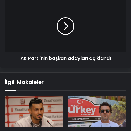
AK
Parti'nin
başkan
adayları
açıklandı
AK Parti'nin başkan adayları açıklandı
İlgili Makaleler