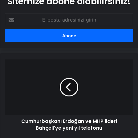
Sitemize abone olabilirsiniz!
E-
posta
adresinizi
girin
Cumhurbaşkanı
Erdoğan
ve
MHP
lideri
Bahçeli'ye
yeni
yıl
telefonu
Cumhurbaşkanı Erdoğan ve MHP lideri
Bahçeli'ye yeni yıl telefonu