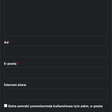
r
u
m
*
Ad
*
E-posta
*
İnternet sitesi
Daha sonraki yorumlarımda kullanılması için adım, e-posta