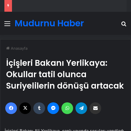
Mudurnu Haber
Menü
A
Anasayfa
İçişleri Bakanı Yerlikaya:
Okullar tatil olunca
Suriyelilerin dönüşü artacak
Facebook
X
Tumblr
Messenger
WhatsApp
Telegram
Email'den paylaş
İçişleri Bakanı Ali Yerlikaya, canlı yayında soruları yanıtladı.