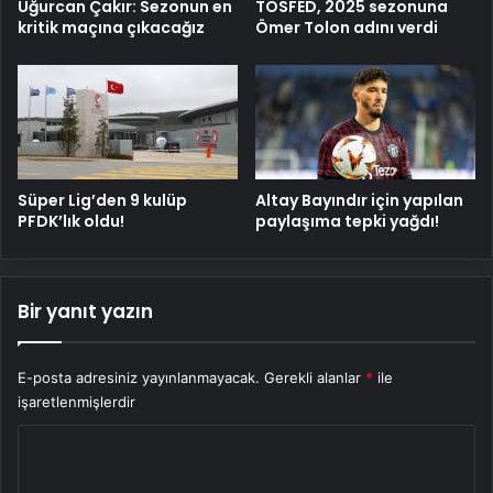
Uğurcan Çakır: Sezonun en
TOSFED, 2025 sezonuna
kritik maçına çıkacağız
Ömer Tolon adını verdi
Süper Lig’den 9 kulüp
Altay Bayındır için yapılan
PFDK’lık oldu!
paylaşıma tepki yağdı!
Bir yanıt yazın
E-posta adresiniz yayınlanmayacak.
Gerekli alanlar
*
ile
işaretlenmişlerdir
Y
o