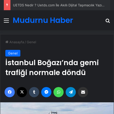
UETDS Nedir ? Uetds.com İle Akıllı Dijital Taşımacılık Yazılımı
Mudurnu Haber
Menü
A
Anasayfa
/
Genel
Genel
İstanbul Boğazı’nda gemi
trafiği normale döndü
Facebook
X
Tumblr
Messenger
WhatsApp
Telegram
Email'den paylaş