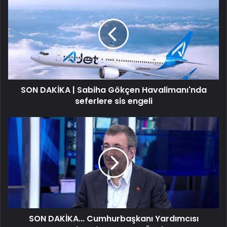
DAKİKA
|
Sabiha
Gökçen
Havalimanı'nda
seferlere
sis
engeli
SON DAKİKA | Sabiha Gökçen Havalimanı'nda
seferlere sis engeli
SON
DAKİKA...
Cumhurbaşkanı
Yardımcısı
Cevdet
Yılmaz,
CNN
TÜRK'te
SON DAKİKA... Cumhurbaşkanı Yardımcısı