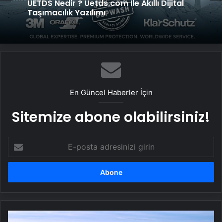
Yeni Dünya Düzensizliği Çağında Türk Dış
Genel
Politikası ve Hakan Fidan Faktörü
UETDS Nedir ? Uetds.com İle Akıllı Dijital
Taşımacılık Yazılımı
En Güncel Haberler İçin
Sitemize abone olabilirsiniz!
E-
posta
adresinizi
girin
SON