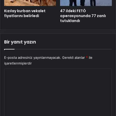
Kızılay kurban vekalet
47 ildeki FETÖ
fiyatlarını belirledi
operasyonunda 77 zanlı
tutuklandı
Bir yanıt yazın
E-posta adresiniz yayınlanmayacak.
Gerekli alanlar
*
ile
işaretlenmişlerdir
Y
o
r
u
m
*