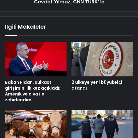
Cevdet Yılmaz, CNN TÜRK'te
İlgili Makaleler
Bakan Fidan, suikast
2 ülkeye yeni büyükelçi
girişimini ilk kez açıkladı:
atandı
Arsenik ve cıva ile
zehirlendim