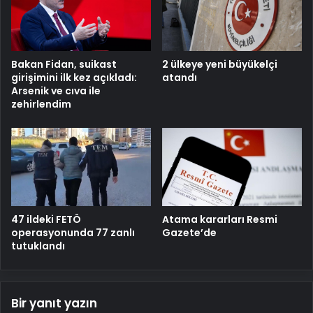
Bakan Fidan, suikast
2 ülkeye yeni büyükelçi
girişimini ilk kez açıkladı:
atandı
Arsenik ve cıva ile
zehirlendim
47 ildeki FETÖ
Atama kararları Resmi
operasyonunda 77 zanlı
Gazete’de
tutuklandı
Bir yanıt yazın