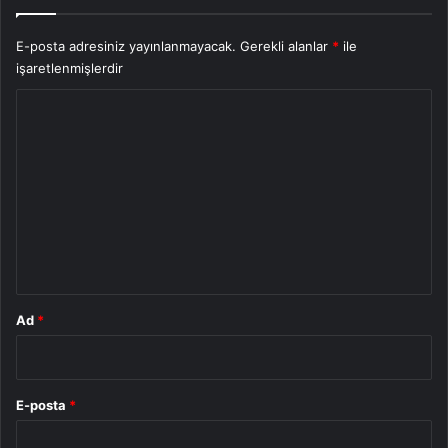
E-posta adresiniz yayınlanmayacak.
Gerekli alanlar
*
ile
işaretlenmişlerdir
Y
o
r
u
m
*
Ad
*
E-posta
*