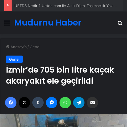
UETDS Nedir ? Uetds.com İle Akıllı Dijital Taşımacılık Yazılımı
Mudurnu Haber
Menü
A
Anasayfa
/
Genel
Genel
İzmir’de 705 bin litre kaçak
akaryakıt ele geçirildi
Facebook
X
Tumblr
Messenger
WhatsApp
Telegram
Email'den paylaş