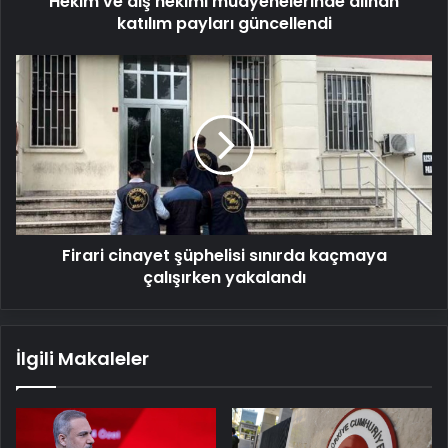
Hekim ve diş hekimi muayenelerinde alınan
katılım payları güncellendi
Firari
cinayet
şüphelisi
sınırda
kaçmaya
çalışırken
yakalandı
Firari cinayet şüphelisi sınırda kaçmaya
çalışırken yakalandı
İlgili Makaleler