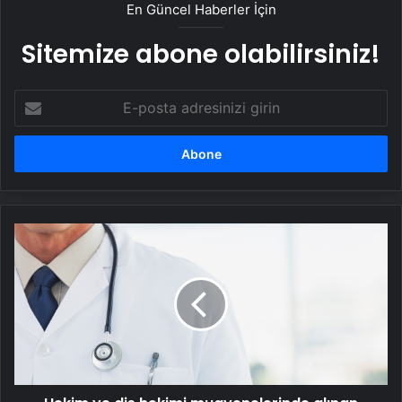
En Güncel Haberler İçin
Sitemize abone olabilirsiniz!
E-
posta
adresinizi
girin
Hekim
ve
diş
hekimi
muayenelerinde
alınan
katılım
payları
güncellendi