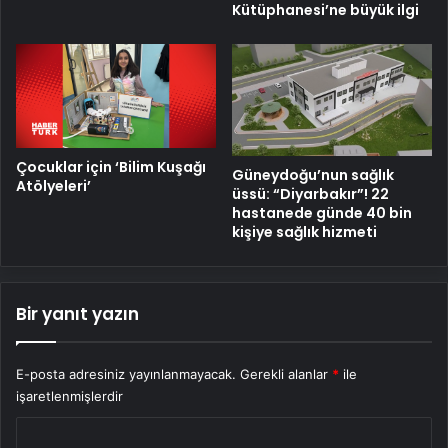
Kütüphanesi’ne büyük ilgi
Çocuklar için ‘Bilim Kuşağı
Güneydoğu’nun sağlık
Atölyeleri’
üssü: “Diyarbakır”! 22
hastanede günde 40 bin
kişiye sağlık hizmeti
Bir yanıt yazın
E-posta adresiniz yayınlanmayacak.
Gerekli alanlar
*
ile
işaretlenmişlerdir
Y