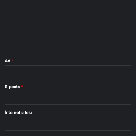
o
r
u
m
*
Ad
*
E-posta
*
İnternet sitesi