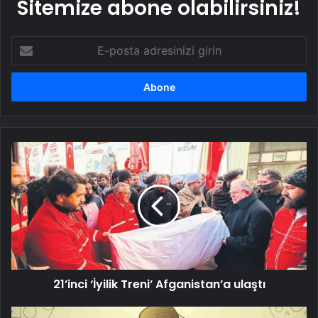
Sitemize abone olabilirsiniz!
E-
posta
adresinizi
girin
21’inci
‘İyilik
Treni’
Afganistan’a
ulaştı
21’inci ‘İyilik Treni’ Afganistan’a ulaştı
Esenler