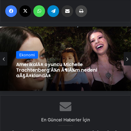
Facebook
X
WhatsApp
Telegram
Email'den paylaş
Yaz
Ekonomi
AmerikalÄ± oyuncu Michelle
Trachtenberg’Ã¼n Ã¶lÃ¼m nedeni
aÃ§Ä±klandÄ±
En Güncel Haberler İçin