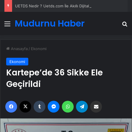
UETDS Nedir ? Uetds.com İle Akıllı Dijital Taşımacılık Yazılımı
Mudurnu Haber
Menü
A
Anasayfa
/
Ekonomi
Ekonomi
Kartepe’de 36 Sikke Ele
Geçirildi
Facebook
X
Tumblr
Messenger
WhatsApp
Telegram
Email'den paylaş