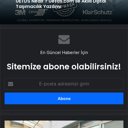
UETDS Nedir ? Uetds.com İle Akıllı Dijital
Taşımacılık Yazılımı
En Güncel Haberler İçin
Sitemize abone olabilirsiniz!
E-
posta
adresinizi
girin
Kartepe'de