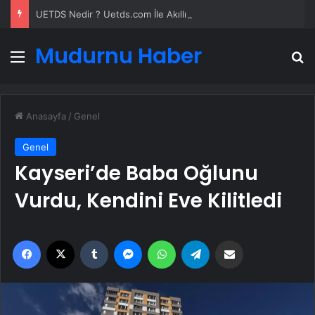
UETDS Nedir ? Uetds.com İle Akıllı Dijital Taşımacılık Yazılımı
Mudurnu Haber
Menü
A
Anasayfa
/
Genel
Genel
Kayseri’de Baba Oğlunu
Vurdu, Kendini Eve Kilitledi
Facebook
X
Tumblr
Messenger
WhatsApp
Telegram
Email'den paylaş