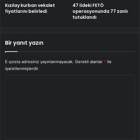
Kızılay kurban vekalet
47 ildeki FETÖ
fiyatlarını belirledi
operasyonunda 77 zanlı
tutuklandı
Bir yanıt yazın
E-posta adresiniz yayınlanmayacak.
Gerekli alanlar
*
ile
işaretlenmişlerdir
Y
o
r
u
m
*