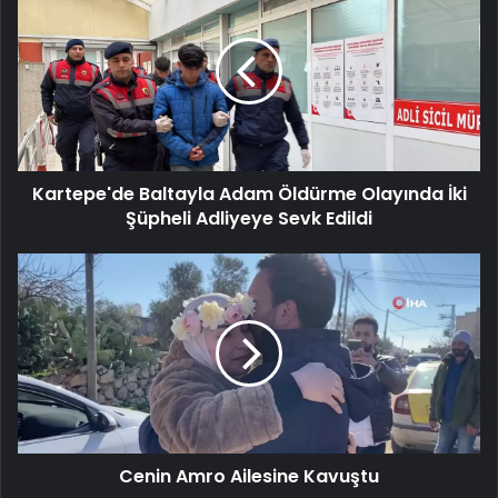
Baltayla
Adam
Öldürme
Olayında
İki
Şüpheli
Adliyeye
Sevk
Kartepe'de Baltayla Adam Öldürme Olayında İki
Edildi
Şüpheli Adliyeye Sevk Edildi
Cenin
Amro
Ailesine
Kavuştu
Cenin Amro Ailesine Kavuştu