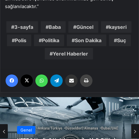
sağlanılacaktır.”
3-sayfa
Baba
Güncel
kayseri
Polis
Politika
Son Dakika
Suç
Yerel Haberler
Facebook
X
WhatsApp
Telegram
Email'den paylaş
Yaz
Genel