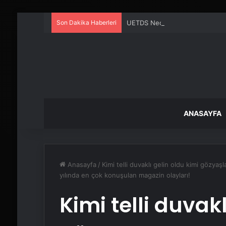
Son Dakika Haberleri
UETDS Nedir ? Uetds.com İle Akıll
ANASAYFA
Anasayfa
/
Kimi telli duvaklı gelin oldu kimi gözya
yılında en çok konuşulan magazin olayları!
Kimi telli duvakl