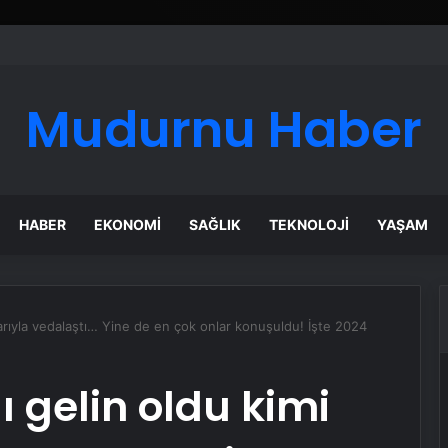
ı Dijital Taşımacılık Yazılımı
Mudurnu Haber
HABER
EKONOMI
SAĞLIK
TEKNOLOJI
YAŞAM
şlarıyla vedalaştı… Yine de en çok onlar konuşuldu! İşte 2024
ı gelin oldu kimi