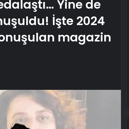
edalaştı… Yine de
nuşuldu! İşte 2024
 konuşulan magazin