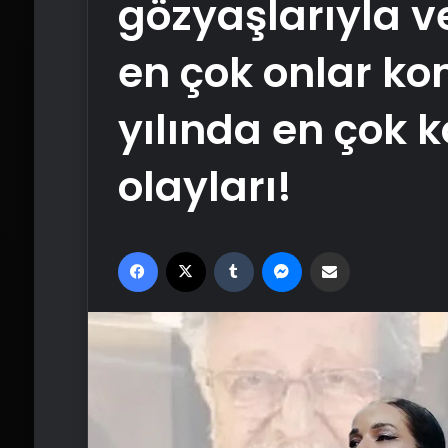
gözyaşlarıyla v
en çok onlar ko
yılında en çok
olayları!
Facebook
X
Tumblr
Messenger
Email'den paylaş