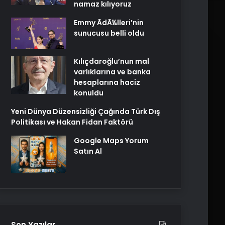
namaz kılıyoruz
Emmy ÃdÃ¼lleri’nin
sunucusu belli oldu
Kılıçdaroğlu’nun mal
varlıklarına ve banka
hesaplarına haciz
konuldu
Yeni Dünya Düzensizliği Çağında Türk Dış
Politikası ve Hakan Fidan Faktörü
Google Maps Yorum
Satın Al
Son Yazılar