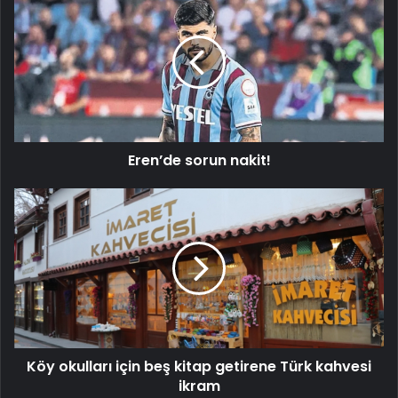
sorun
nakit!
Eren’de sorun nakit!
Köy
okulları
için
beş
kitap
getirene
Türk
kahvesi
ikram
Köy okulları için beş kitap getirene Türk kahvesi
ikram