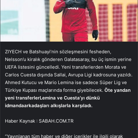
ZIYECH ve Batshuayi’nin sözleşmesini fesheden,
Nelsson’u kiralık gönderen Galatasaray, bu üç ismin yerine
UEFA listesini güncelledi. Yeni transferlerden Morata ve
Carlos Cuesta dışında Sallai, Avrupa Ligi kadrosuna yazıldı.
Ahmed Kutucu ve Mario Lemina ise sadece Süper Lig ve
Türkiye Kupası maçlarında forma giyebilecek.
Öte yandan
yeni transferler
Lemina ve Cuesta’yı dünkü
idmanda
arkadaşları alkışlarla karşıladı.
Haber Kaynak : SABAH.COM.TR
“Yayınlanan tüm haber ve diğer içerikler ile ilgili olarak