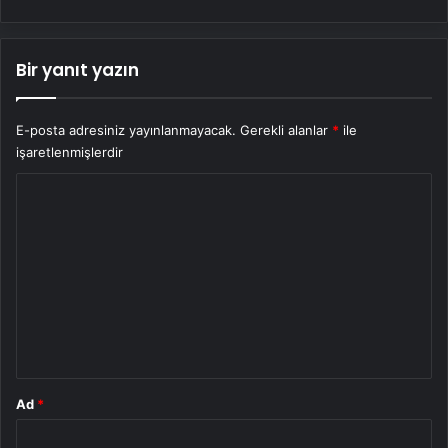
Bir yanıt yazın
E-posta adresiniz yayınlanmayacak.
Gerekli alanlar
*
ile
işaretlenmişlerdir
Y
o
r
u
m
*
Ad
*