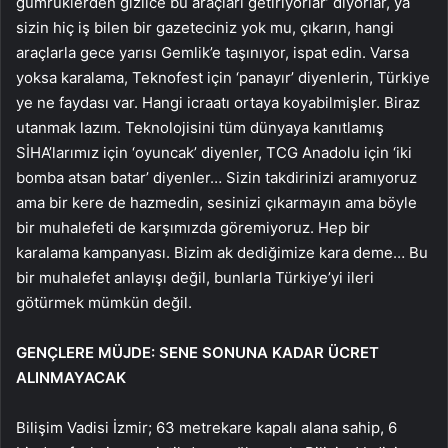
gümrüklerden gizlice bu araçları getiriyorlar’ diyorlar, ya
sizin hiç iş bilen bir gazeteciniz yok mu, çıkarın, hangi
araçlarla gece yarısı Gemlik’e taşınıyor, ispat edin. Varsa
yoksa karalama, Teknofest için ‘panayır’ diyenlerin, Türkiye
ye ne faydası var. Hangi icraatı ortaya koyabilmişler. Biraz
utanmak lazım. Teknolojisini tüm dünyaya kanıtlamış
SİHA’larımız için ‘oyuncak’ diyenler, TCG Anadolu için ‘iki
bomba atsan batar’ diyenler… Sizin takdirinizi aramıyoruz
ama bir kere de hazmedin, sesinizi çıkarmayın ama böyle
bir muhalefeti de karşımızda göremiyoruz. Hep bir
karalama kampanyası. Bizim ak dediğimize kara deme… Bu
bir muhalefet anlayışı değil, bunlarla Türkiye’yi ileri
götürmek mümkün değil.
GENÇLERE MÜJDE: SENE SONUNA KADAR ÜCRET
ALINMAYACAK
Bilişim Vadisi İzmir; 63 metrekare kapalı alana sahip, 6