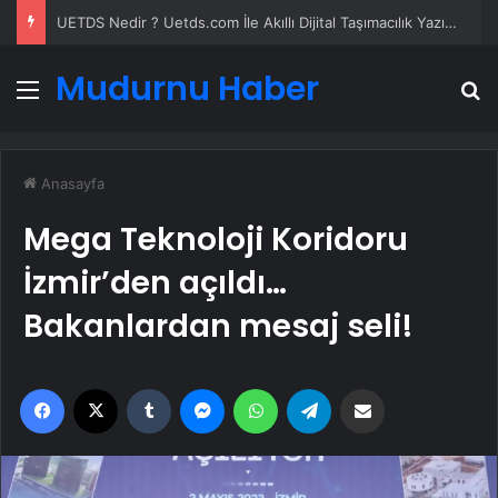
Yeni Dünya Düzensizliği Çağında Türk Dış Politikası ve Hakan Fidan Faktörü
Mudurnu Haber
Menü
A
Anasayfa
Mega Teknoloji Koridoru
İzmir’den açıldı…
Bakanlardan mesaj seli!
Facebook
X
Tumblr
Messenger
WhatsApp
Telegram
Email'den paylaş