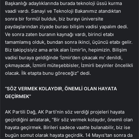
Başkanlığı adaylıklarında burada teknoloji üssü kurma
vaadi vardı. Sanayi ve Teknoloji Bakanımız atandıktan
sonra bir formül bulduk, biz burayı üniversite
paydaşlarından ziyade burası bilişim vadisi yapalım dedi.
Ve sonra zaten buranın kaynağı vardı, birinci etabı
tamamlamış olduk, bundan sonra ikinci, üçüncü etabı gelir.
Biz takipçisiyiz ama artık alan İzmir’in, hepimizin. Bilişim
vadisi buraya geldiğinde ‘İzmir’den çıkacak mı’ denildi,
çıkmayacak, İzmirli müteşebbisler, İzmirli beyinler öncelikli
olacak. İlk etapta bunu göreceğiz” dedi.
“SÖZ VERMEK KOLAYDIR, ÖNEMLİ OLAN HAYATA
GEÇİRMEK”
AK Partili Dağ, AK Parti’nin söz verdiği projeleri hayata
geçirdiğini anlatarak, “Bir söz vermek kolaydır, önemli olan
hayata geçirmek. Birileri sadece vaatte bulanabilir, biz ise
bugün somut olarak hayata geçirdik. 14 Mayıs’tan sonra da