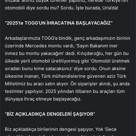
imzalar attınız büyük törenler yaptınız, nerede Türkiye’nin
otomobili diye sordu mu? Sordu. İşte burada, Urla’da!
“2025’te TOGG’UN İHRACATINA BAŞLAYACAĞIZ”
Arkadaşlarımızla TOGG’a bindik, genç arkadaşımızın birinin
üzerinde Mercedes montu vardı, ‘Sayın Bakanım iner
inmez bu montu yakacağım’ dedi. Kılıçdaroğlu, her gün bu
ülkede yerli otomobil üretiliyormuş gibi ‘Otomobil üretmek
sıradan bunu kime satacaksınız’ diye sordu. Onun aksine
ülkesine inanan, Türk mühendislerine güvenen aziz Türk
Milletimiz bu aracı satın alıyor. Ön siparişler alındı, şu anda
teslimler yapılıyor. 2025 yılından itibaren bu araçları tüm
dünyaya ihraç etmeye başlayacağız.
“BİZ AÇIKLADIKÇA DENGELERİ ŞAŞIYOR”
Biz açıkladıkça birilerinin dengesi şaşıyor. Yok ‘Gece