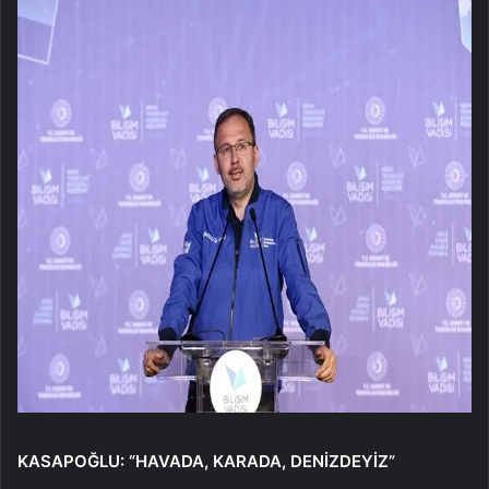
KASAPOĞLU: “HAVADA, KARADA, DENİZDEYİZ”