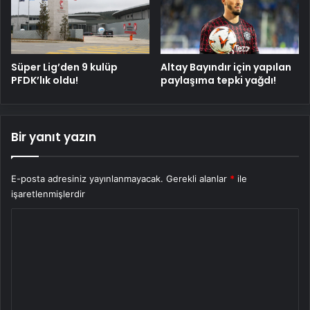
Süper Lig’den 9 kulüp
Altay Bayındır için yapılan
PFDK’lık oldu!
paylaşıma tepki yağdı!
Bir yanıt yazın
E-posta adresiniz yayınlanmayacak.
Gerekli alanlar
*
ile
işaretlenmişlerdir
Y
o
r
u
m