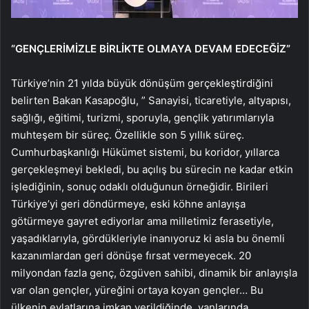
“GENÇLERİMİZLE BİRLİKTE OLMAYA DEVAM EDECEĞİZ”
Türkiye’nin 21 yılda büyük dönüşüm gerçekleştirdiğini
belirten Bakan Kasapoğlu, ” Sanayisi, ticaretiyle, altyapısı,
sağlığı, eğitimi, turizmi, sporuyla, gençlik yatırımlarıyla
muhteşem bir süreç. Özellikle son 5 yıllık süreç.
Cumhurbaşkanlığı Hükümet sistemi, bu koridor, yıllarca
gerçekleşmeyi bekledi, bu açılış bu sürecin ne kadar etkin
işlediğinin, sonuç odaklı olduğunun örneğidir. Birileri
Türkiye’yi geri döndürmeye, eski köhne anlayışa
götürmeye gayret ediyorlar ama milletimiz ferasetiyle,
yaşadıklarıyla, gördükleriyle inanıyoruz ki asla bu önemli
kazanımlardan geri dönüşe fırsat vermeyecek. 20
milyondan fazla genç, özgüven sahibi, dinamik bir anlayışla
var olan gençler, yüreğini ortaya koyan gençler… Bu
ülkenin evlatlarına imkan verildiğinde, yanlarında