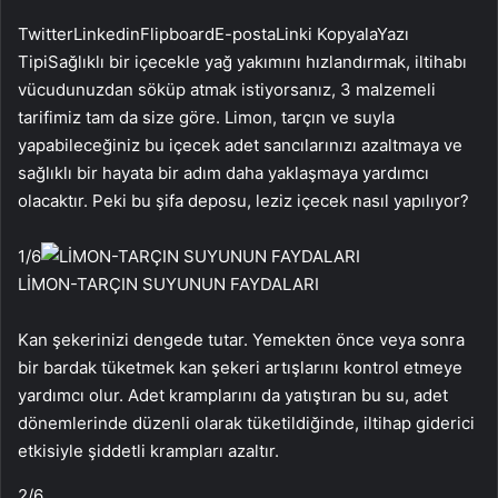
Twitter
Linkedin
Flipboard
E-posta
Linki Kopyala
Yazı
Tipi
Sağlıklı bir içecekle yağ yakımını hızlandırmak, iltihabı
vücudunuzdan söküp atmak istiyorsanız, 3 malzemeli
tarifimiz tam da size göre. Limon, tarçın ve suyla
yapabileceğiniz bu içecek adet sancılarınızı azaltmaya ve
sağlıklı bir hayata bir adım daha yaklaşmaya yardımcı
olacaktır. Peki bu şifa deposu, leziz içecek nasıl yapılıyor?
1
/6
LİMON-TARÇIN SUYUNUN FAYDALARI
Kan şekerinizi dengede tutar. Yemekten önce veya sonra
bir bardak tüketmek kan şekeri artışlarını kontrol etmeye
yardımcı olur. Adet kramplarını da yatıştıran bu su, adet
dönemlerinde düzenli olarak tüketildiğinde, iltihap giderici
etkisiyle şiddetli krampları azaltır.
2
/6