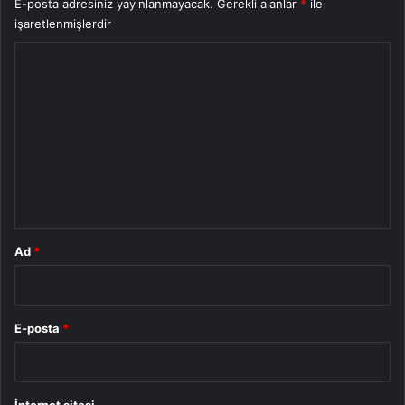
E-posta adresiniz yayınlanmayacak.
Gerekli alanlar
*
ile
işaretlenmişlerdir
Y
o
r
u
m
*
Ad
*
E-posta
*