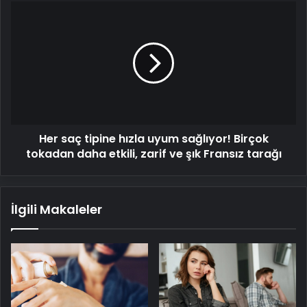
Her
saç
tipine
hızla
uyum
sağlıyor!
Birçok
tokadan
daha
Her saç tipine hızla uyum sağlıyor! Birçok
etkili,
zarif
tokadan daha etkili, zarif ve şık Fransız tarağı
ve
şık
Fransız
İlgili Makaleler
tarağı