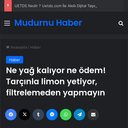
UETDS Nedir ? Uetds.com İle Akıllı Dijital Taşımacılık Yazılımı
Mudurnu Haber
Menü
A
Anasayfa
/
Haber
Haber
Ne yağ kalıyor ne ödem!
Tarçınla limon yetiyor,
filtrelemeden yapmayın
Facebook
X
Tumblr
Messenger
WhatsApp
Telegram
Email'den paylaş