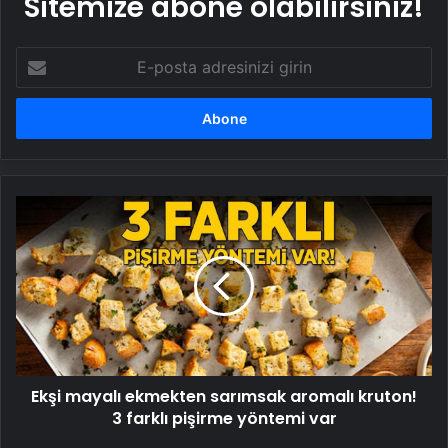
Sitemize abone olabilirsiniz!
E-
posta
adresinizi
girin
Ekşi
mayalı
ekmekten
sarımsak
aromalı
kruton!
3
farklı
pişirme
Ekşi mayalı ekmekten sarımsak aromalı kruton!
yöntemi
var
3 farklı pişirme yöntemi var