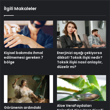
İlgili Makaleler
Kişisel bakımda ihmal
Enerjinizi aşağı çekiyorsa
edilmemesi gereken 7
dikkat! Toksik ilişki nedir?
bölge
Toksik ilişki nasıl anlaşılır,
düzelir mi?
Aloe VeraFaydaları
Görünenin ardındaki