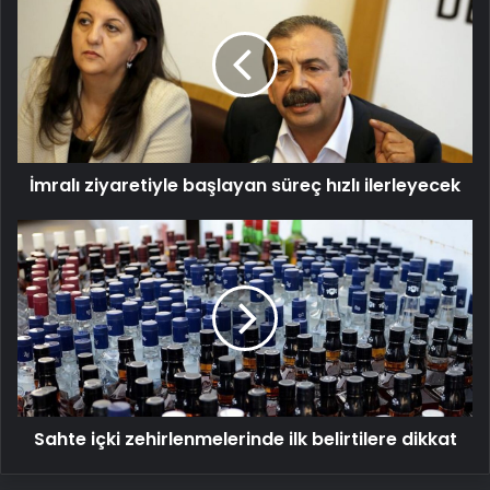
başlayan
süreç
hızlı
ilerleyecek
İmralı ziyaretiyle başlayan süreç hızlı ilerleyecek
Sahte
içki
zehirlenmelerinde
ilk
belirtilere
dikkat
Sahte içki zehirlenmelerinde ilk belirtilere dikkat