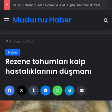
UETDS Nedir ? Uetds.com İle Akıllı Dijital Taşımacılık Yazılımı
Mudurnu Haber
Menü
A
Anasayfa
/
Haber
Haber
Rezene tohumları kalp
hastalıklarının düşmanı
Facebook
X
Tumblr
Messenger
WhatsApp
Telegram
Email'den paylaş