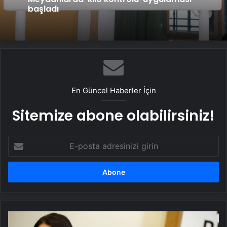
Kahramanmaraş’ta uyuşturucudan kalp
kapağı çürüyen hasta, metal kapakla
hayata tutundu
Meydanlarda ‘kilo kontrolü’ uygulaması
başladı
En Güncel Haberler İçin
Sitemize abone olabilirsiniz!
E-
posta
adresinizi
girin
İmralı
ziyaretiyle