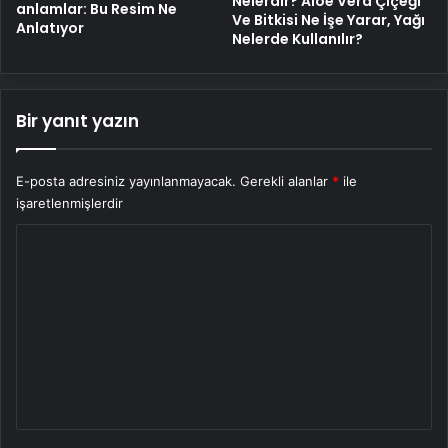
Nelerdir? Aloe Vera Çiçeği
anlamlar: Bu Resim Ne
Ve Bitkisi Ne İşe Yarar, Yağı
Anlatıyor
Nelerde Kullanılır?
Bir yanıt yazın
E-posta adresiniz yayınlanmayacak.
Gerekli alanlar
*
ile
işaretlenmişlerdir
Y
o
r
u
m
*