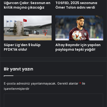
Uğurcan Çakır: Sezonun en
TOSFED, 2025 sezonuna
kritik maçına çıkacağız
Ömer Tolon adını verdi
Süper Lig’den 9 kulüp
Altay Bayındır için yapılan
PFDK’lık oldu!
paylaşıma tepki yağdı!
Bir yanıt yazın
E-posta adresiniz yayınlanmayacak.
Gerekli alanlar
*
ile
işaretlenmişlerdir
Y
o