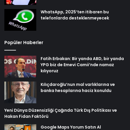
WhatsApp, 2025’ten itibaren bu
telefonlarda desteklenmeyecek
Popüler Haberler
Fatih Erbakan: Bir yanda ABD, bir yanda
YPG biz de Emevi Camii’nde namaz
kılıyoruz
Kılıçdaroğlu’nun mal varlıklarına ve
banka hesaplarına haciz konuldu
Yeni Dünya Düzensizliği Çağında Türk Dış Politikası ve
Hakan Fidan Faktörü
Google Maps Yorum Satın Al