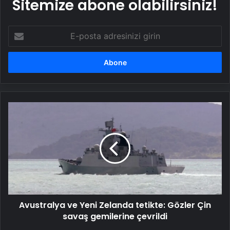
Sitemize abone olabilirsiniz!
E-
posta
adresinizi
girin
Avustralya
ve
Yeni
Zelanda
tetikte:
Gözler
Çin
savaş
gemilerine
Avustralya ve Yeni Zelanda tetikte: Gözler Çin
çevrildi
savaş gemilerine çevrildi