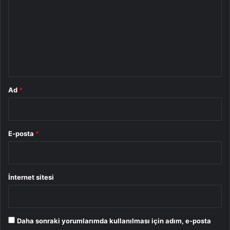
r
u
m
*
Ad
*
E-posta
*
İnternet sitesi
Daha sonraki yorumlarımda kullanılması için adım, e-posta