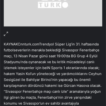
KAYNAK
Cnnturk.com
Trendyol Süper Lig’in 31. haftasında
futbolseverlerin merakla beklediği Sivasspor Fenerbahçe
maçı, 13 Nisan Pazar günü saat 19:00’da BG Grup 4 Eylül
Stadyumu’nda oynanacak ve bu kritik mücadeleyi canlı
izlemek isteyenler için beIN Sports 1 ekranlarında olacak;
hakem Yasin Kol’un yöneteceği ve yardımcılıklarını Ceyhun
Sesigüzel ile Bahtiyar Birinci’nin yapacağı bu önemli
karşılaşmanın dördüncü hakemi ise Gürcan Hasova olacak.
“Sivasspor Fenerbahçe maçı canlı izle” aramalarıyla yoğun
ilgi gören bu maçta, Fenerbahçe’nin zirve yarışındaki
konumu ve Sivasspor’un ev sahibi avantajıyla