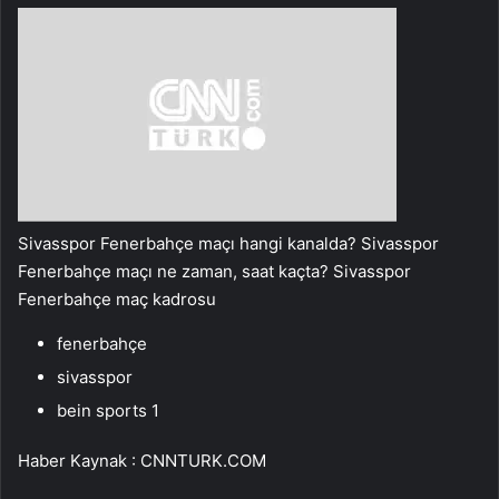
Sivasspor Fenerbahçe maçı hangi kanalda? Sivasspor
Fenerbahçe maçı ne zaman, saat kaçta? Sivasspor
Fenerbahçe maç kadrosu
fenerbahçe
sivasspor
bein sports 1
Haber Kaynak : CNNTURK.COM