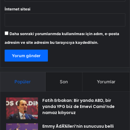
İnternet sitesi
Daha sonraki yorumlarımda kullanılması için adım, e-posta
adresim ve site adresim bu tarayıcıya kaydedilsin.
Popüler
Son
Yorumlar
Fatih Erbakan: Bir yanda ABD, bir
yanda YPG biz de Emevi Camii’nde
namaz kılıyoruz
Emmy ÃdÃ¼lleri’nin sunucusu belli