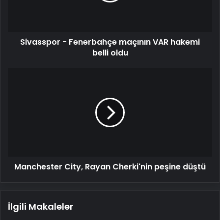
belli
oldu
Sivasspor - Fenerbahçe maçının VAR hakemi
belli oldu
Manchester
City,
Rayan
Cherki'nin
peşine
düştü
Manchester City, Rayan Cherki'nin peşine düştü
İlgili Makaleler