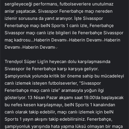
sergileyeceği performans, futbolseverlere unutulmaz
anlar yaşatacak. Sivasspor Fenerbahçe maçı nereden
izlenir sorusuna da yanıt aranıyor. İşte Sivasspor
Fenerbahçe maçı beIN Sports 1 canlı izle, Fenerbahçe
Sivasspor maçı canlı izle bilgileri ile Fenerbahçe Sivasspor
maç kadrosu…
Haberin Devamı
Haberin Devamı
Haberin
Devamı
Haberin Devamı
Trendyol Süper Lig’in heyecan dolu karşılaşmasında
Sivasspor ile Fenerbahçe karşı karşıya geliyor.
Şampiyonluk yolunda kritik bir öneme sahip bu mücadeleyi
canlı izlemek isteyen futbolseverler, “Sivasspor
Fenerbahçe maçı canlı izle” aramasıyla yoğun ilgi
gösteriyor. 13 Nisan Pazar akşamı saat 19.00’da başlayacak
bu nefes kesen karşılaşmayı, beIN Sports 1 kanalından
canlı olarak takip edebilir, maçı canlı izlemek için beIN
Sports 1 yayın akışını takip edebilirsiniz. Fenerbahçe,
şampiyonluk yarışında hata yapma lüksü olmayan bir maça