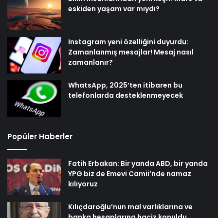
eskiden yaşam var mıydı?
Instagram yeni özelliğini duyurdu:
Zamanlanmış mesajlar! Mesaj nasıl
zamanlanır?
WhatsApp, 2025’ten itibaren bu
telefonlarda desteklenmeyecek
Popüler Haberler
Fatih Erbakan: Bir yanda ABD, bir yanda
YPG biz de Emevi Camii’nde namaz
kılıyoruz
Kılıçdaroğlu’nun mal varlıklarına ve
banka hesaplarına haciz konuldu