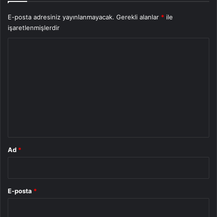
E-posta adresiniz yayınlanmayacak.
Gerekli alanlar
*
ile
işaretlenmişlerdir
Y
o
r
u
m
*
Ad
*
E-posta
*