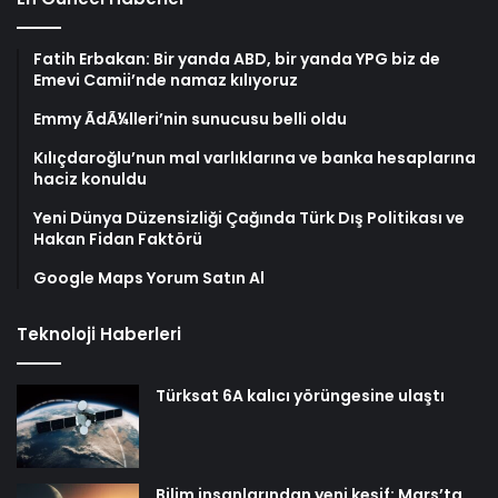
Fatih Erbakan: Bir yanda ABD, bir yanda YPG biz de
Emevi Camii’nde namaz kılıyoruz
Emmy ÃdÃ¼lleri’nin sunucusu belli oldu
Kılıçdaroğlu’nun mal varlıklarına ve banka hesaplarına
haciz konuldu
Yeni Dünya Düzensizliği Çağında Türk Dış Politikası ve
Hakan Fidan Faktörü
Google Maps Yorum Satın Al
Teknoloji Haberleri
Türksat 6A kalıcı yörüngesine ulaştı
Bilim insanlarından yeni keşif: Mars’ta