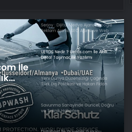
Reklam Ajansı, SEO Ajansı ve Web
Tasarım Ajansı
UETDS Nedir ? Uetds.com İle Akıllı
Dijital Taşımacılık Yazılımı
Yeni Dünya Düzensizliği Çağında
Türk Dış Politikası ve Hakan Fidan
Faktörü
iği
Savunma Sanayinde Güncel, Doğru
tikası
ve Teknik Haberler
örü
com İle
Datahost İle Güvenilir Sunucu
Hizmetleri
lık
Google Maps Yorum Satın Al