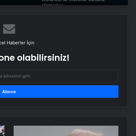
Meydanlarda ‘kilo kontrolü’
uygulaması başladı
el Haberler İçin
Suyla tüketiliyor; Her yudumda iç
yağları parçalıyor…
ne olabilirsiniz!
Kahramanmaraş’ta uyuşturucudan
kalp kapağı çürüyen hasta, metal
kapakla hayata tutundu
Fernando Muslera: Büyük bir maç
bizi bekliyor
Trump’tan
Serjoy : Dijital Medya Ajansı, Google
Hamaney’e