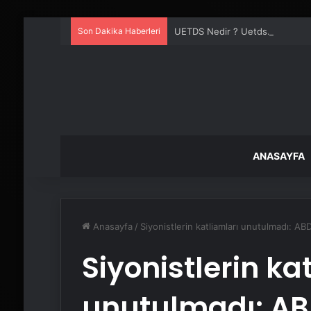
Son Dakika Haberleri
UETDS Nedir ? Uetds.com İle Akıll
ANASAYFA
Anasayfa
/
Siyonistlerin katliamları unutulmadı: ABD 
Siyonistlerin ka
unutulmadı: ABD