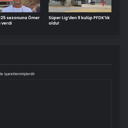
025 sezonuna Ömer
Süper Lig’den 9 kulüp PFDK’lık
 verdi
oldu!
le işaretlenmişlerdir