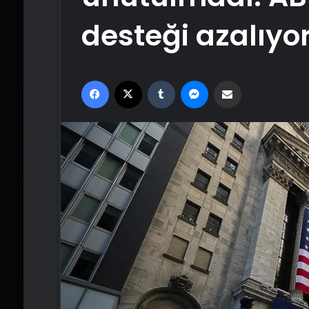
desteği azalıyo
Facebook
X
Tumblr
Messenger
Email'den paylaş