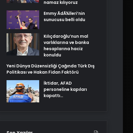
namaz kılıyoruz
Emmy ÃdÃ¼lleri’nin
sunucusu belli oldu
Kılıçdaroğlu’nun mal
varlıklarına ve banka
hesaplarına haciz
konuldu
Yeni Dünya Düzensizliği Çağında Türk Dış
Politikası ve Hakan Fidan Faktörü
İktidar, AFAD
personeline kapıları
kapattı…
Son Yazılar