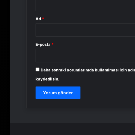
Ad
*
E-posta
*
Daha sonraki yorumlarımda kullanılması için adı
kaydedilsin.