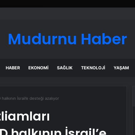
ı Dijital Taşımacılık Yazılımı
Mudurnu Haber
HABER
EKONOMI
SAĞLIK
TEKNOLOJI
YAŞAM
halkının İsrail’e desteği azalıyor
tliamları
 halkının İsrail’e