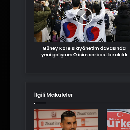
sıkıyönetim
davasında
yeni
gelişme:
O
isim
serbest
Güney Kore sıkıyönetim davasında
bırakıldı
yeni gelişme: O isim serbest bırakıldı
İlgili Makaleler