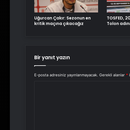
Uğurcan Çakır: Sezonun en
TOSFED, 2
kritik maçına çıkacağız
Tolon adını
Bir yanıt yazın
E-posta adresiniz yayınlanmayacak.
Gerekli alanlar
*
i
Y
o
r
u
m
*