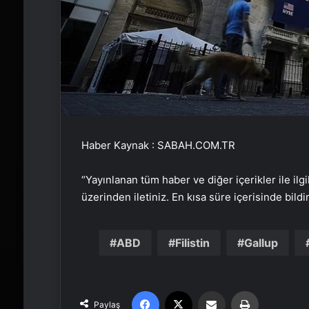
Haber Kaynak : SABAH.COM.TR
“Yayınlanan tüm haber ve diğer içerikler ile ilgil
üzerinden iletiniz. En kısa süre içerisinde bildi
ABD
Filistin
Gallup
Facebook
X
Email'den paylaş
Yaz
Paylaş