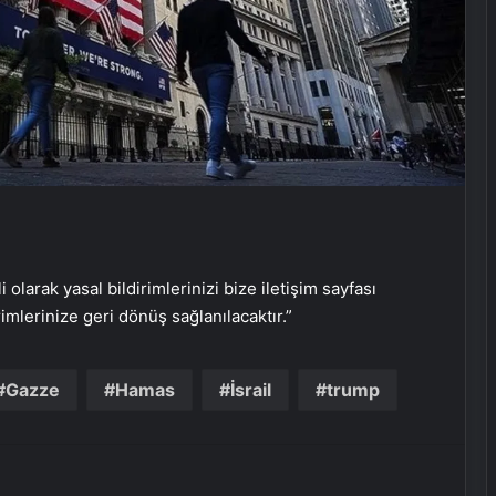
Google Maps Yorum Satın Al
Meydanlarda ‘kilo kontrolü’
uygulaması başladı
Suyla tüketiliyor; Her yudumda iç
yağları parçalıyor…
Kahramanmaraş’ta uyuşturucudan
i olarak yasal bildirimlerinizi bize iletişim sayfası
kalp kapağı çürüyen hasta, metal
rimlerinize geri dönüş sağlanılacaktır.”
kapakla hayata tutundu
Fernando Muslera: Büyük bir maç
Gazze
Hamas
İsrail
trump
bizi bekliyor
Serjoy : Dijital Medya Ajansı, Google