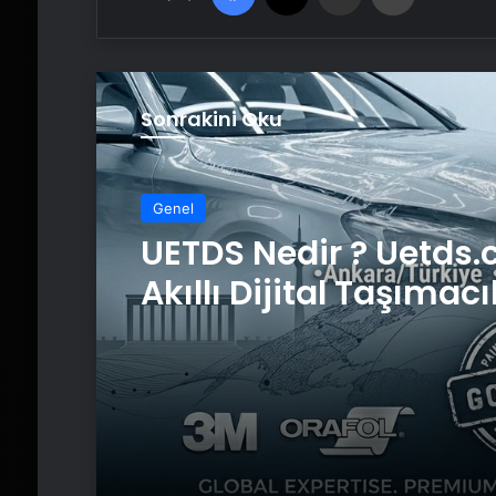
Sonrakini Oku
Genel
Genel
Yeni Dünya Düzensizl
Çağında Türk Dış Poli
ve Hakan Fidan Fakt
UETDS Nedir ? Uetds.
Akıllı Dijital Taşımacı
Yazılımı