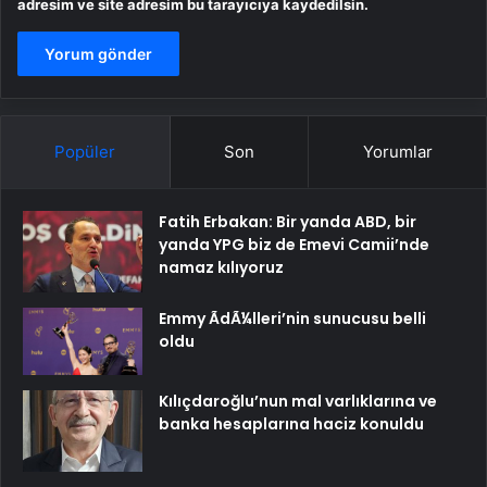
adresim ve site adresim bu tarayıcıya kaydedilsin.
Popüler
Son
Yorumlar
Fatih Erbakan: Bir yanda ABD, bir
yanda YPG biz de Emevi Camii’nde
namaz kılıyoruz
Emmy ÃdÃ¼lleri’nin sunucusu belli
oldu
Kılıçdaroğlu’nun mal varlıklarına ve
banka hesaplarına haciz konuldu