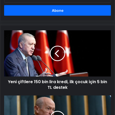
adresinizi
girin
Yeni
çiftlere
150
bin
lira
kredi,
ilk
çocuk
için
Yeni çiftlere 150 bin lira kredi, ilk çocuk için 5 bin
5
bin
TL destek
TL
destek
MHP
Lideri
Bahçeli'den
önemli