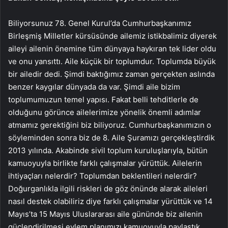
Biliyorsunuz 78. Genel Kurul’da Cumhurbaşkanımız
Birleşmiş Milletler kürsüsünde ailemiz istikbalimiz diyerek
aileyi ailenin önemine tüm dünyaya haykıran tek lider oldu
ve onu yansıttı. Aile küçük bir toplumdur. Toplumda büyük
bir ailedir dedi. Şimdi baktığımız zaman gerçekten aslında
benzer kaygılar dünyada da var. Şimdi aile bizim
toplumumuzun temel yapısı. Fakat belli tehditlerle de
olduğunu görünce ailelerimize yönelik önemli adımlar
atmamız gerektiğini biz biliyoruz. Cumhurbaşkanımızın o
söyleminden sonra biz de 8. Aile Şuramızı gerçekleştirdik
2013 yılında. Akabinde sivil toplum kuruluşlarıyla, bütün
kamuoyuyla birlikte farklı çalışmalar yürüttük. Ailelerin
ihtiyaçları nelerdir? Toplumdan beklentileri nelerdir?
Doğurganlıkla ilgili riskleri de göz önünde alarak aileleri
nasıl destek olabiliriz diye farklı çalışmalar yürüttük ve 14
Mayıs’ta 15 Mayıs Uluslararası aile gününde biz ailenin
güçlendirilmesi eylem planımızı kamuoyuyla paylaştık.