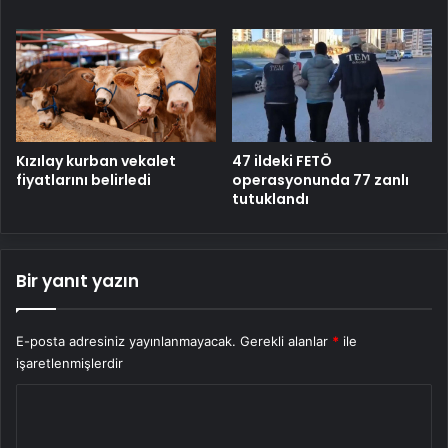
Kızılay kurban vekalet
47 ildeki FETÖ
fiyatlarını belirledi
operasyonunda 77 zanlı
tutuklandı
Bir yanıt yazın
E-posta adresiniz yayınlanmayacak.
Gerekli alanlar
*
ile
işaretlenmişlerdir
Y
o