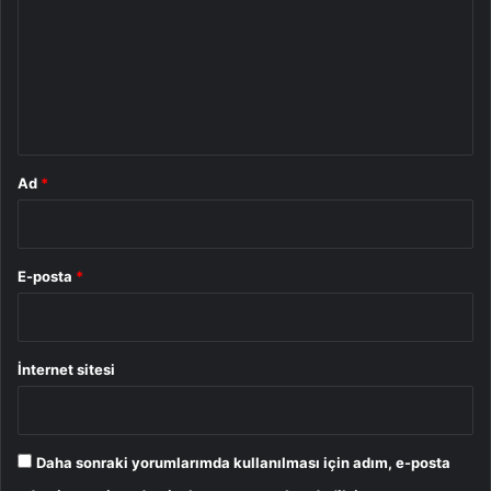
r
u
m
*
Ad
*
E-posta
*
İnternet sitesi
Daha sonraki yorumlarımda kullanılması için adım, e-posta