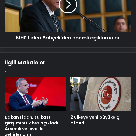
açıklamalar
MHP Lideri Bahçeli'den önemli açıklamalar
İlgili Makaleler
Bakan Fidan, suikast
2 ülkeye yeni büyükelçi
girişimini ilk kez açıkladı:
atandı
Arsenik ve cıva ile
zehirlendim