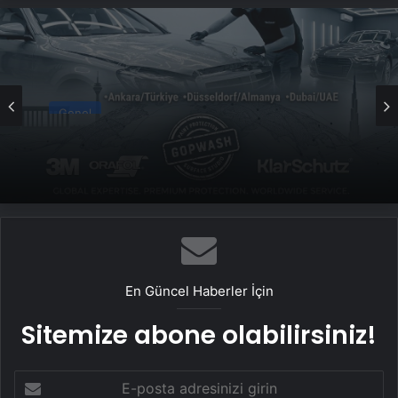
Genel
Yeni Dünya Düzensizliği Çağında Türk Dış
Politikası ve Hakan Fidan Faktörü
En Güncel Haberler İçin
Sitemize abone olabilirsiniz!
E-
posta