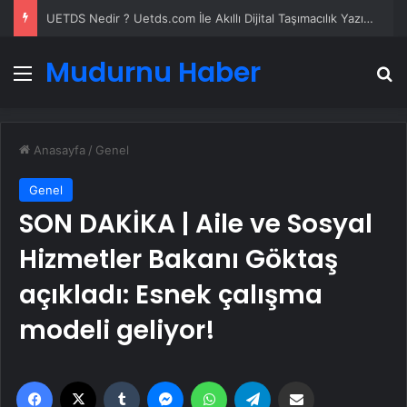
UETDS Nedir ? Uetds.com İle Akıllı Dijital Taşımacılık Yazılımı
Mudurnu Haber
Menü
A
Anasayfa
/
Genel
Genel
SON DAKİKA | Aile ve Sosyal
Hizmetler Bakanı Göktaş
açıkladı: Esnek çalışma
modeli geliyor!
Facebook
X
Tumblr
Messenger
WhatsApp
Telegram
Email'den paylaş