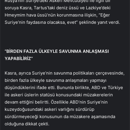
Rusya’nın Suriye’deki Askeri Mevcudiyeti ile ilgili bir
soruya Kasra, Tartus’taki deniz üssü ve Lazkiye’deki
Hmeymim hava üssü’nün korunmasına ilişkin, “Eğer
Suriye’nin faydasına olacaksa, evet” şeklinde yanıt verdi.
“BİRDEN FAZLA ÜLKEYLE SAVUNMA ANLAŞMASI
YAPABİLİRİZ”
Kasra, ayrıca Suriye’nin savunma politikaları çerçevesinde,
birden fazla ülkeyle savunma anlaşmaları yapmayı
düşündüklerini ifade etti. Bununla birlikte, ABD ve Türkiye
ile askeri üslerin statüsü konusundaki müzakerelerin
devam ettiğini belirtti. Özellikle ABD’nin Suriye’nin
kuzeydoğusundaki askeri varlığını sürdürüp
sürdürmeyeceği konusunun da müzakere aşamasında
olduğuna dikkat çekti.