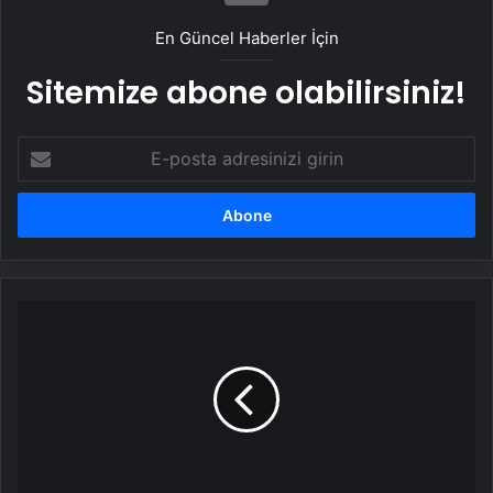
En Güncel Haberler İçin
Sitemize abone olabilirsiniz!
E-
posta
adresinizi
girin
Mısır
Dışişleri
Bakanı
Abdulati:
Filistin
halkı
toprağından
kovulamaz