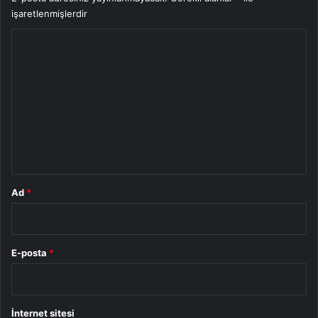
işaretlenmişlerdir
Y
o
r
u
m
*
Ad
*
E-posta
*
İnternet sitesi