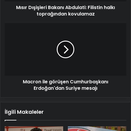
Mısır Dışişleri Bakanı Abdulati: Filistin halkı
toprağından kovulamaz
Macron
ile
görüşen
Cumhurbaşkanı
Erdoğan'dan
Suriye
mesajı
Macron ile görüşen Cumhurbaşkanı
Erdoğan'dan Suriye mesajı
İlgili Makaleler