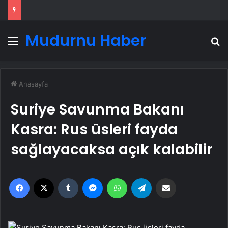
Mudurnu Haber
Menü
A
Anasayfa
Suriye Savunma Bakanı
Kasra: Rus üsleri fayda
sağlayacaksa açık kalabilir
Facebook
X
Tumblr
Messenger
WhatsApp
Telegram
Email'den paylaş