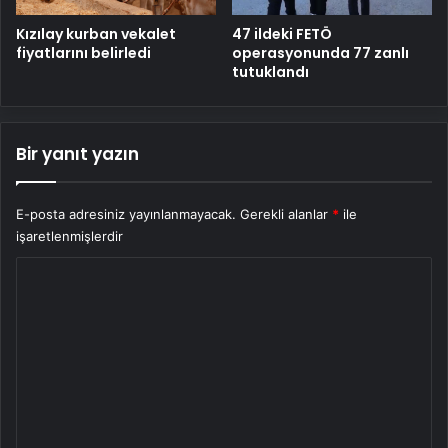
Kızılay kurban vekalet
47 ildeki FETÖ
fiyatlarını belirledi
operasyonunda 77 zanlı
tutuklandı
Bir yanıt yazın
E-posta adresiniz yayınlanmayacak.
Gerekli alanlar
*
ile
işaretlenmişlerdir
Y
o
r
u
m
*