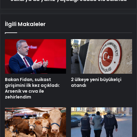
İlgili Makaleler
Bakan Fidan, suikast
2 ülkeye yeni büyükelçi
girişimini ilk kez açıkladı:
atandı
Arsenik ve cıva ile
zehirlendim