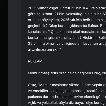
2025 yılında asgari ücreti 22 bin 104 lira olarak
göre açlık sınırı 21 bin, yoksulluğun sınırı ise 6
oranları böyleyken, 2025 yılı için belirlenen asg
geçinebilir? Çıkıp bunu açıklasın bu iktidar. Bu
karşılasınlar? Çocuklarının okul masrafını mı kar
bunların hangisini karşılayabilir? Hiçbirini. Beli
35 bin lira olmalı ve yıl içinde enflasyonun ar
arttırılması gerekir.”
REKLAM
Memur maaş artış oranına da değinen Oruç, çalış
Oruç, “Memur maşlarına yüzde 11 zam yapılırken
ve emekliler bu işin içinden nasıl çıkacak? İnsa
patlamış durumda. İnsanlar evine ekmek götürem
Açlık ve yoksulluk böyle diz boyu.” diye konuşt