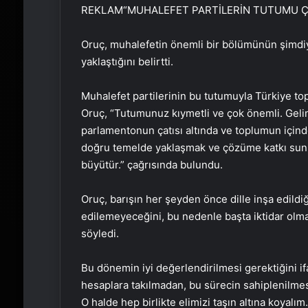
REKLAM
“MUHALEFET PARTİLERİN TUTUMU Ç
Oruç, muhalefetin önemli bir bölümünün şimdi
yaklaştığını belirtti.
Muhalefet partilerinin bu tutumuyla Türkiye to
Oruç, “Tutumunuz kıymetli ve çok önemli. Gelin
parlamentonun çatısı altında ve toplumun için
doğru temelde yaklaşmak ve çözüme katkı sun
büyütür.” çağrısında bulundu.
Oruç, barışın her şeyden önce dille inşa edildi
edilemeyeceğini, bu nedenle başta iktidar olmak
söyledi.
Bu dönemin iyi değerlendirilmesi gerektiğini i
hesaplara takılmadan, bu sürecin sahiplenilmes
O halde hep birlikte elimizi taşın altına koyal