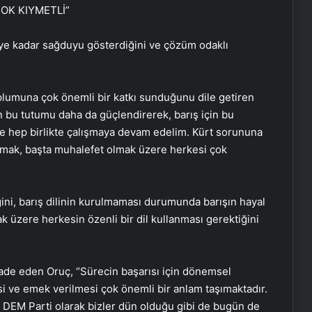
OK KIYMETLİ”
ye kadar sağduyu gösterdiğini ve çözüm odaklı
plumuna çok önemli bir katkı sunduğunu dile getiren
 bu tutumu daha da güçlendirerek, barış için bu
de hep birlikte çalışmaya devam edelim. Kürt sorununa
mak, başta muhalefet olmak üzere herkesi çok
ğini, barış dilinin kurulmaması durumunda barışın hayal
 üzere herkesin özenli bir dil kullanması gerektiğini
fade eden Oruç, “Sürecin başarısı için dönemsel
i ve emek verilmesi çok önemli bir anlam taşımaktadır.
Google Maps Yorum Satın Al
ım. DEM Parti olarak bizler dün olduğu gibi de bugün de