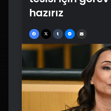
hazırız
Facebook
X
Tumblr
Messenger
Email'den paylaş