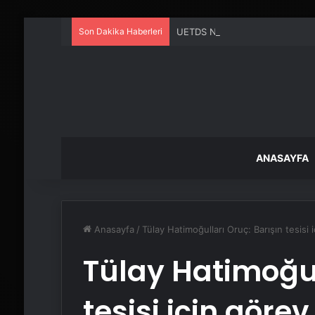
Son Dakika Haberleri
UETDS Nedir ? Uetds.com İle Akıll
ANASAYFA
Anasayfa
/
Tülay Hatimoğulları Oruç: Barışın tesisi 
Tülay Hatimoğul
tesisi için göre