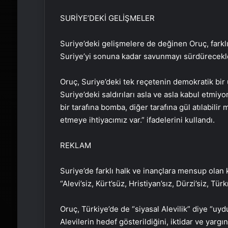
SURİYE’DEKİ GELİŞMELER
Suriye’deki gelişmelere de değinen Oruç, farklı
Suriye’yi sonuna kadar savunmayı sürdürecekle
Oruç, Suriye’deki tek reçetenin demokratik bir
Suriye’deki saldırıları asla ve asla kabul etmiyo
bir tarafına bomba, diğer tarafına gül atılabili
etmeye ihtiyacımız var.” ifadelerini kullandı.
REKLAM
Suriye’de farklı halk ve inançlara mensup olan ke
“Alevi’siz, Kürt’süz, Hristiyan’sız, Dürzi’siz, Tü
Oruç, Türkiye’de de “siyasal Alevilik” diye “uyd
Alevilerin hedef gösterildiğini, iktidar ve yarg