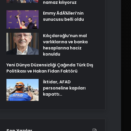
namaz kılıyoruz
Emmy ÃdÃ¼lleri’nin
sunucusu belli oldu
Kılıçdaroğlu’nun mal
varlıklarına ve banka
hesaplarına haciz
konuldu
Yeni Dünya Düzensizliği Çağında Türk Dış
Politikası ve Hakan Fidan Faktörü
İktidar, AFAD
personeline kapıları
kapattı…
Son Yazılar