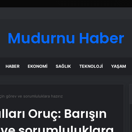
ı Dijital Taşımacılık Yazılımı
Mudurnu Haber
HABER
EKONOMI
SAĞLIK
TEKNOLOJI
YAŞAM
için görev ve sorumluluklara hazırız
ları Oruç: Barışın
v ve sorumluluklara