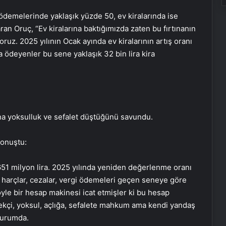
i ödemelerinde yaklaşık yüzde 50, ev kiralarında ise
an Oruç, “Ev kiralarına baktığımızda zaten bu fırtınanın
ruz. 2025 yılının Ocak ayında ev kiralarının artış oranı
ra ödeyenler bu sene yaklaşık 32 bin lira kira
na yoksulluk ve sefalet düştüğünü savundu.
konuştu:
 651 milyon lira. 2025 yılında yeniden değerlenme oranı
 harçlar, cezalar, vergi ödemeleri geçen seneye göre
öyle bir hesap makinesi icat etmişler ki bu hesap
ekçi, yoksul, açlığa, sefalete mahkum ama kendi yandaş
durumda.