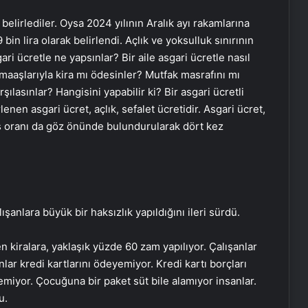
 belirlediler. Oysa 2024 yılının Aralık ayı rakamlarına
9 bin lira olarak belirlendi. Açlık ve yoksulluk sınırının
ari ücretle ne yapsınlar? Bir aile asgari ücretle nasıl
 maaşlarıyla kira mı ödesinler? Mutfak masrafını mı
şılasınlar? Hangisini yapabilir ki? Bir asgari ücretli
rlenen asgari ücret, açlık, sefalet ücretidir. Asgari ücret,
tış oranı da göz önünde bulundurularak dört kez
anlara büyük bir haksızlık yapıldığını ileri sürdü.
 kiralara, yaklaşık yüzde 60 zam yapılıyor. Çalışanlar
nlar kredi kartlarını ödeyemiyor. Kredi kartı borçları
iyor. Çocuğuna bir paket süt bile alamıyor insanlar.
u.