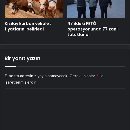
Kızılay kurban vekalet
47 ildeki FETÖ
fiyatlarını belirledi
operasyonunda 77 zanlı
tutuklandı
Bir yanıt yazın
E-posta adresiniz yayınlanmayacak.
Gerekli alanlar
*
ile
işaretlenmişlerdir
Y
o
r
u
m