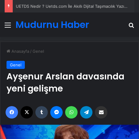
UETDS Nedir ? Uetds.com İle Akıllı Dijital Taşımacılık Yazılımı
Mudurnu Haber
Menü
A
Anasayfa
/
Genel
Genel
Ayşenur Arslan davasında
yeni gelişme
Facebook
X
Tumblr
Messenger
WhatsApp
Telegram
Email'den paylaş