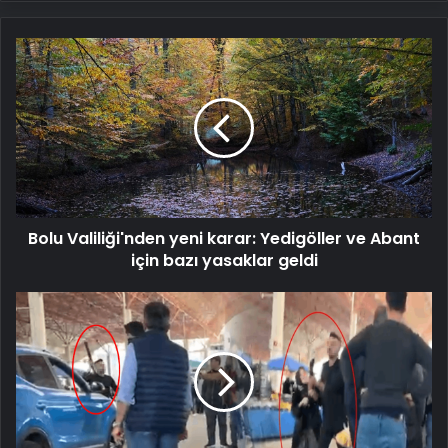
Bolu
Valiliği'nden
yeni
karar:
Yedigöller
ve
Abant
için
bazı
Bolu Valiliği'nden yeni karar: Yedigöller ve Abant
yasaklar
geldi
için bazı yasaklar geldi
Dünürünü
pazarda
pompalı
tüfekle
bastı