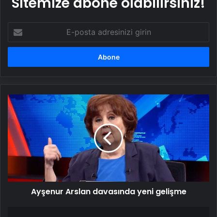
Sitemize abone olabilirsiniz!
E-
posta
adresinizi
girin
Ayşenur
Arslan
davasında
yeni
gelişme
Ayşenur Arslan davasında yeni gelişme
Türkiye'de