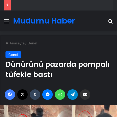
Mudurnu Haber
Menü
A
Anasayfa
/
Genel
Genel
Dünürünü pazarda pompalı
tüfekle bastı
Facebook
X
Tumblr
Messenger
WhatsApp
Telegram
Email'den paylaş