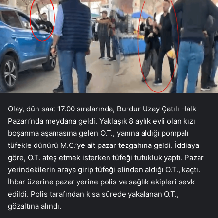
Olay, dün saat 17.00 sıralarında, Burdur Uzay Çatılı Halk
Pazarı’nda meydana geldi. Yaklaşık 8 aylık evli olan kızı
boşanma aşamasına gelen O.T., yanına aldığı pompalı
tüfekle dünürü M.C.’ye ait pazar tezgahına geldi. İddiaya
göre, O.T. ateş etmek isterken tüfeği tutukluk yaptı. Pazar
yerindekilerin araya girip tüfeği elinden aldığı O.T., kaçtı.
İhbar üzerine pazar yerine polis ve sağlık ekipleri sevk
edildi. Polis tarafından kısa sürede yakalanan O.T.,
gözaltına alındı.