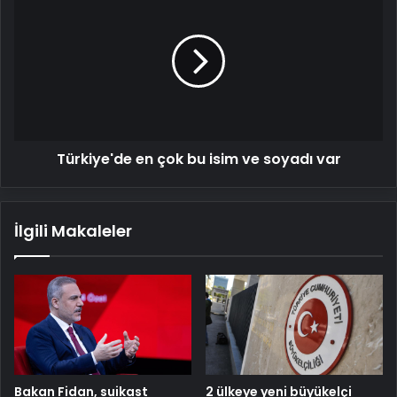
en
çok
bu
isim
ve
soyadı
var
Türkiye'de en çok bu isim ve soyadı var
İlgili Makaleler
Bakan Fidan, suikast
2 ülkeye yeni büyükelçi