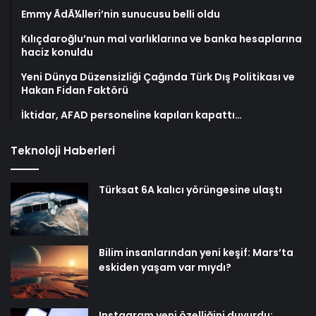
Emmy ÃdÃ¼lleri’nin sunucusu belli oldu
Kılıçdaroğlu’nun mal varlıklarına ve banka hesaplarına
haciz konuldu
Yeni Dünya Düzensizliği Çağında Türk Dış Politikası ve
Hakan Fidan Faktörü
İktidar, AFAD personeline kapıları kapattı…
Teknoloji Haberleri
Türksat 6A kalıcı yörüngesine ulaştı
Bilim insanlarından yeni keşif: Mars’ta
eskiden yaşam var mıydı?
Instagram yeni özelliğini duyurdu: