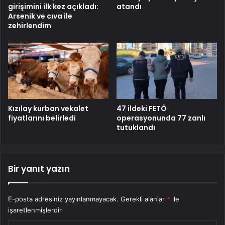
girişimini ilk kez açıkladı:
atandı
Arsenik ve cıva ile
zehirlendim
Kızılay kurban vekalet
47 ildeki FETÖ
fiyatlarını belirledi
operasyonunda 77 zanlı
tutuklandı
Bir yanıt yazın
E-posta adresiniz yayınlanmayacak.
Gerekli alanlar
*
ile
işaretlenmişlerdir