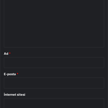
Y
o
r
u
m
*
Ad
*
E-posta
*
İnternet sitesi